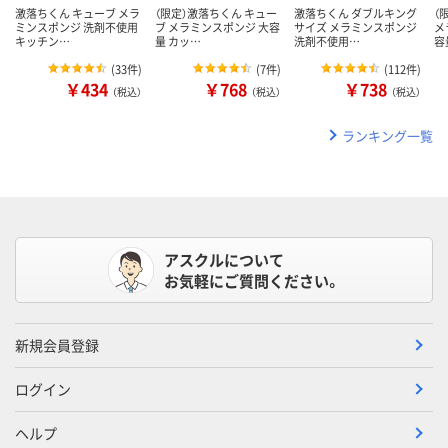
激落ちくん キューブ メラ
（限定）激落ちくん キュー
激落ちくん ダブルキング
（
ミンスポンジ 洗剤不使用
ブ メラミンスポンジ 大容
サイズ メラミンスポンジ
メ
キッチン…
量 カッ…
洗剤不使用…
容
(
33件
)
(
7件
)
(
112件
)
￥434
￥768
￥738
（税込）
（税込）
（税込）
ランキング一覧
アスクルについて
お気軽にご質問ください。
新規会員登録
ログイン
ヘルプ