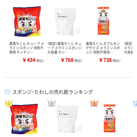
激落ちくん キューブ メ
（限定）激落ちくん キュ
激落ちくん ダブルキン
（限定）激
ラミンスポンジ 洗剤不
ーブ メラミンスポンジ
グサイズ メラミンスポ
メラミン
使用 キッチン…
大容量 カッ…
ンジ 洗剤不使用…
大容量 
￥434
￥768
￥738
（税込）
（税込）
（税込）
スポンジ・たわしの売れ筋ランキング