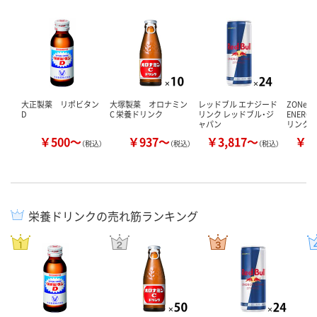
大正製薬 リポビタン
大塚製薬 オロナミン
レッドブル エナジード
ZONe（
D
C 栄養ドリンク
リンク レッドブル・ジ
ENER
ャパン
リンク
￥500～
￥937～
￥3,817～
￥4
（税込）
（税込）
（税込）
栄養ドリンクの売れ筋ランキング