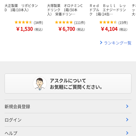
大正製薬 リポビタン
大塚製薬 オロナミンC
Ｒｅｄ Ｂｕｌｌ レッ
チ
D 1箱（10本入）
ドリンク 1箱（50本
ドブル エナジードリン
ッ
入） 栄養ドリン…
ク 1箱（24缶…
大
(
34件
)
(
111件
)
(
15件
)
￥1,530
￥6,700
￥4,104
（税込）
（税込）
（税込）
ランキング一覧
アスクルについて
お気軽にご質問ください。
新規会員登録
ログイン
ヘルプ