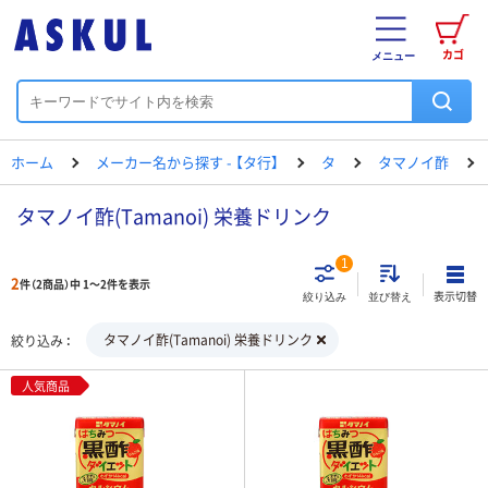
カゴ
メニュー
ホーム
メーカー名から探す - 【タ行】
タ
タマノイ酢
タマノイ酢(Tamanoi) 栄養ドリンク
1
2
件（2商品）中 1～2件を表示
表示切替
絞り込み
並び替え
タマノイ酢(Tamanoi) 栄養ドリンク
絞り込み
人気商品