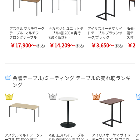
アスクル マルチワーク
ナカバヤシ ユニットテ
アイリスオーヤマ サイ
Netfor
テーブル・マルチワー
ーブル 幅1200×奥行
ドテーブル ブラウンオ
議テーブ
クロングテーブル
750×高さ7…
ーク/ブラック
ス付…
￥17,900～
￥14,209～
￥3,650～
￥29
（税込）
（税込）
（税込）
会議テーブル/ミーティング テーブルの売れ筋ランキ
ング
アスクル マルチワークテ
MaD 3.14 ハイテーブル
アイリスオーヤマ サイド
ア
ーブル 幅1800×奥行
丸型 直径600×高さ100…
テーブル SDT-45 ブラウ
ャ