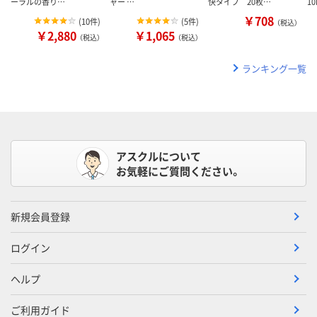
ーラルの香り…
ャー …
快タイプ 20枚…
1
￥708
(
10件
)
(
5件
)
（税込）
￥2,880
￥1,065
（税込）
（税込）
ランキング一覧
アスクルについて
お気軽にご質問ください。
新規会員登録
ログイン
ヘルプ
ご利用ガイド