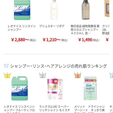
レオナイス リンスイン
プリュスオー リポア
無印良品 植物発酵液 薬
クリア
シャンプー
用スカルプシャンプー
18L 業
４００ｍＬ 良…
野油脂
￥2,880～
￥1,210～
￥1,490
￥5
（税込）
（税込）
（税込）
シャンプー・リンス・ヘアアレンジの売れ筋ランキング
レオナイス リンスインシ
ラックス(LUX) スーパー
メリット ドライシャン
キ
ャンプー フルーティフロ
リッチシャイン モイスチ
プーシート すっきり爽
ッ