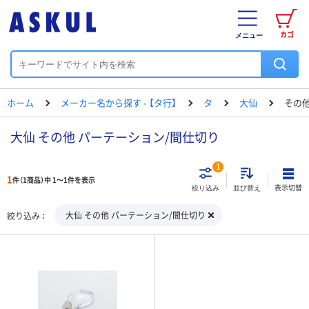
カゴ
メニュー
ホーム
メーカー名から探す - 【タ行】
タ
大仙
その他
大仙 その他 パーテーション/間仕切り
1
1
件（1商品）中 1～1件を表示
表示切替
絞り込み
並び替え
大仙 その他 パーテーション/間仕切り
絞り込み