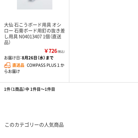
大仙 石こうボード用具 オシ
ロー 石膏ボード用釘の抜き差
し用具 N04013407 1個（直送
品）
￥726
（税込）
お届け日：
8月26日（水）まで
直送品
COMPASS PLUS１か
らお届け
1件（1商品）中 1件目～1件目
このカテゴリーの人気商品