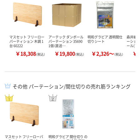
マスセット フリーロー
アーテック ダンボール
明和グラビア 透明間仕
森井紙器
パーティション 木調 1
パーテーション 35690
切りシート
ーション
台 60222
1個（直送…
ール(プ
￥18,308
￥19,800
￥2,326～
￥8
（税込）
（税込）
（税込）
その他 パーテーション/間仕切りの売れ筋ランキング
マスセット フリーローパ
明和グラビア 間仕切り の