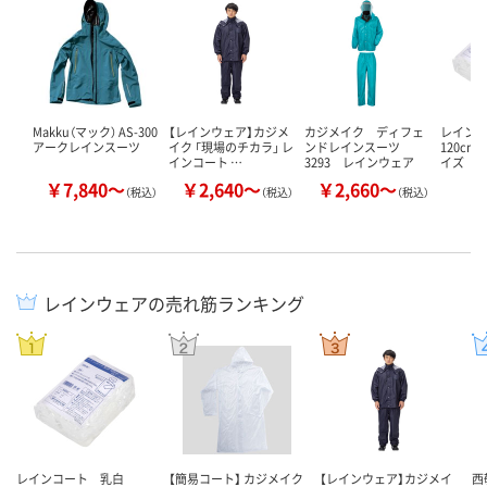
Makku（マック） AS-300
【レインウェア】カジメ
カジメイク ディフェ
レイン
アークレインスーツ
イク 「現場のチカラ」 レ
ンドレインスーツ
120c
インコート …
3293 レインウェア
イズ 1
￥7,840～
￥2,640～
￥2,660～
￥
（税込）
（税込）
（税込）
レインウェアの売れ筋ランキング
レインコート 乳白
【簡易コート】 カジメイク
【レインウェア】カジメイ
西