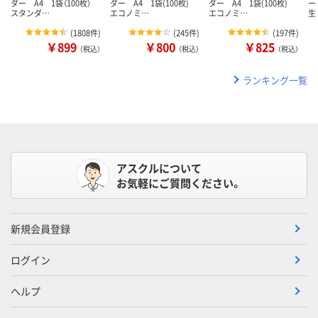
ダー A4 1袋（100枚）
ダー A4 1袋(100枚)
ダー A4 1袋(100枚)
ー
スタンダ…
エコノミ…
エコノミ…
生
(
1808件
)
(
245件
)
(
197件
)
￥899
￥800
￥825
（税込）
（税込）
（税込）
ランキング一覧
アスクルについて
お気軽にご質問ください。
新規会員登録
ログイン
ヘルプ