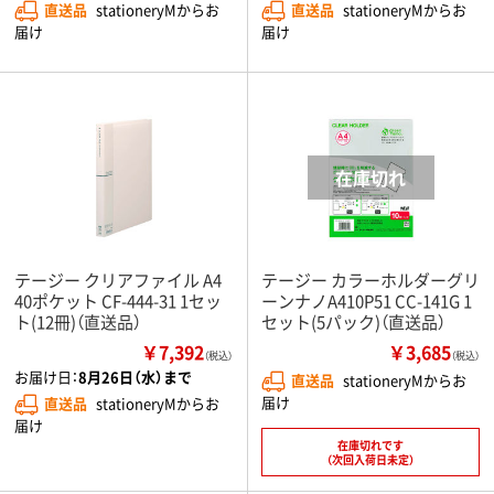
直送品
stationeryMからお
直送品
stationeryMからお
届け
届け
テージー クリアファイル A4
テージー カラーホルダーグリ
40ポケット CF-444-31 1セッ
ーンナノA410P51 CC-141G 1
ト(12冊)（直送品）
セット(5パック)（直送品）
￥7,392
￥3,685
（税込）
（税込）
お届け日：
8月26日（水）まで
直送品
stationeryMからお
届け
直送品
stationeryMからお
届け
在庫切れです
（次回入荷日未定）