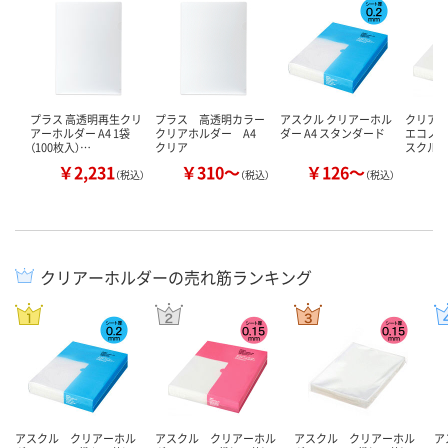
プラス 高透明再生クリ
プラス 高透明カラー
アスクル クリアーホル
クリア
アーホルダー A4 1袋
クリアホルダー A4
ダー A4 スタンダード
エコノ
（100枚入）…
クリア
スクル
￥2,231
￥310～
￥126～
（税込）
（税込）
（税込）
クリアーホルダーの売れ筋ランキング
アスクル クリアーホル
アスクル クリアーホル
アスクル クリアーホル
ア