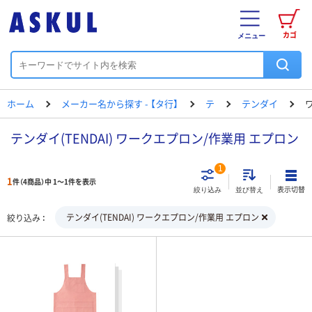
カゴ
メニュー
ホーム
メーカー名から探す - 【タ行】
テ
テンダイ
テンダイ(TENDAI) ワークエプロン/作業用 エプロン
1
1
件（4商品）中 1～1件を表示
表示切替
絞り込み
並び替え
テンダイ(TENDAI) ワークエプロン/作業用 エプロン
絞り込み