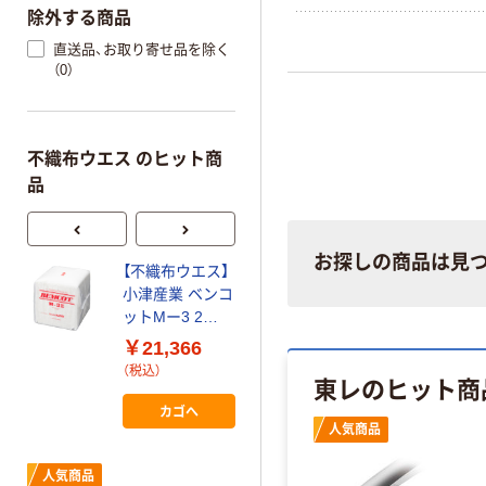
除外する商品
直送品、お取り寄せ品を除く
（0）
不織布ウエス のヒット商
品
お探しの商品は見
【不織布ウエス】
キムテックス タ
小津産業 ベンコ
オルタイプ ブル
ットMー3 2
ー 不織布ウエ
087115 1ケース
ス 日本製紙ク
￥21,366
￥1,600~
（3000枚：100
レシア
（税込）
（税込）
東レのヒット商
枚入×30パック）
カゴへ
日本製紙クレシ
人気商品
ア クレシア ワ
イプオール 6つ
人気商品