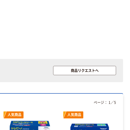
商品リクエストへ
ページ：
1
／
5
人気商品
人気商品