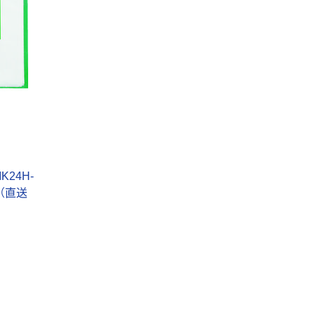
ス
MK24H-
60（直送