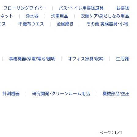
フローリングワイパー
バス・トイレ用掃除道具
お掃除
りネット
浄水器
洗車用品
衣類ケア/身だしなみ用品
エス
不織布ウエス
金属磨き
その他 実験器具・小物
事務機器/家電/電池/照明
オフィス家具/収納
生活雑
計測機器
研究開発・クリーンルーム用品
機械部品/空圧
ページ：
1
／
1