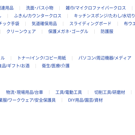
関連用品
洗面・バス小物
雑巾/マイクロファイバークロス
し
ふきん/カウンタークロス
キッチンスポンジ/たわし/水切
スチック手袋
気道確保用品
スライディングボード
布ウ
クリーンウェア
保護メガネ・ゴーグル
防護服
イル
トナー/インク/コピー用紙
パソコン/周辺機器/メディア
食品/ギフト/お酒
衛生/医療/介護
物流・現場用品/台車
工具/電動工具
切削工具/研磨材
業服/ワークウェア/安全保護具
DIY用品/園芸/資材