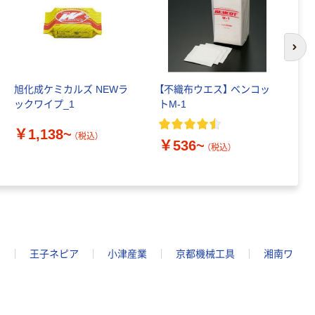
次の
旭化成ケミカルズ NEWラ
【不織布ウエス】 ベンコッ
日
ックワイプ_1
トM-1
オ
ブ
￥1,138~
6
（税込）
￥536~
￥
（税込）
コ
王子ネピア
小津産業
京都機械工具
湘南ワ