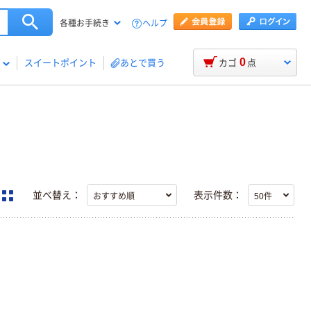
ヘルプ
各種お手続き
0
スイートポイント
あとで買う
カゴ
点
並べ替え：
表示件数：