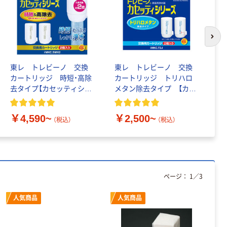
次の
東レ トレビーノ 交換
東レ トレビーノ 交換
東
カートリッジ 時短・高除
カートリッジ トリハロ
カ
去タイプ【カセッティシリ
メタン除去タイプ 【カセ
イ
ーズ】
ッティシリーズ】
￥4,590~
￥2,500~
￥
（税込）
（税込）
ページ：
1
／
3
人気商品
人気商品