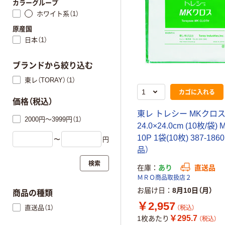
カラーグループ
ホワイト系（1）
原産国
日本（1）
ブランドから絞り込む
東レ（TORAY）（1）
カゴに入れる
価格（税込）
東レ トレシー MKクロ
2000円～3999円（1）
24.0×24.0cm (10枚/袋) 
10P 1袋(10枚) 387-18
〜
円
品）
検索
在庫
あり
直送品
ＭＲＯ商品取扱店２
お届け日
8月10日（月）
商品の種類
￥2,957
直送品（1）
（税込）
￥295.7
1枚あたり
（税込）