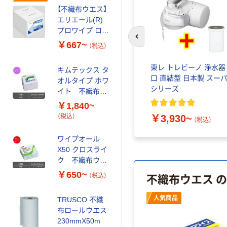
折り
￥17,932~
【不織布ウエス】
（税込）
エリエール(R)
プロワイプ ロー
【不織布ウエス】
リントクロス
前のスライドへ
￥667~
（税込）
ベンコットAZ-8
M100
￥1,513~
東レ トレビーノ 浄水器
キムテックス タ
（税込）
口 直結型 日本製 スー
オルタイプ ホワ
シリーズ
イト 不織布ウ
アズワン クリー
エス 日本製紙
￥1,840~
ンシート（吸水
クレシア
￥3,930~
（税込）
タイプ）
（税込）
￥1,507~
ワイプオール
（税込）
X50 クロスライ
ク 不織布ウエ
ス 日本製紙ク
￥650~
不織布ウエス 
（税込）
レシア
人気商品
TRUSCO 不織
布ロールウエス
230mmX50m