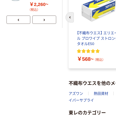
￥2,260~
（税込）
前のスライドへ
【不織布ウエス】 エリエ
ル プロワイプ ストロン
タオルE50
￥568~
（税込）
不織布ウエスを他のメ
アズワン
熱田資材
イパーサプライ
東レのカテゴリー