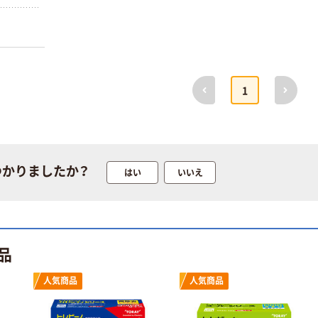
前へ
次へ
1
つかりましたか？
はい
いいえ
【不織布ウエス】
小津産業 ベンコ
ットMー3 2
087115 1ケース
￥21,366
（3000枚：100
（税込）
品
枚入×30パック）
カゴへ
人気商品
人気商品
人気商品