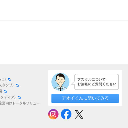
ハコ）
スタンプ）
場
bメディア）
アオイくんに聞いてみる
企業向けトータルソリュー