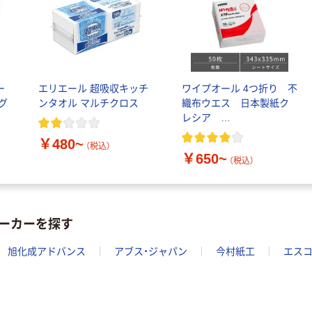
￥2,260~
（税込）
ー
エリエール 超吸収キッチ
ワイプオール 4つ折り 不
グ
ンタオル マルチクロス
織布ウエス 日本製紙ク
レシア
X50/X60/X70/X80
￥480~
（税込）
￥650~
（税込）
ーカーを探す
旭化成アドバンス
アブス・ジャパン
今村紙工
エス