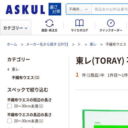
...
不織布
カテゴリー
履歴・再注文
マイカタログ
クイックオーダー
ホーム
メーカー名から探す-【タ行】
ト
東レ
不織布ウエス
東レ(TORAY
カテゴリー
東レ
1
件（1商品）中
1件目〜1
不織布ウエス（1）
スペックで絞り込む
不織布ウエスの短辺の長さ
20～30cm未満（1）
不織布ウエスの長辺の長さ
20～30cm未満（1）