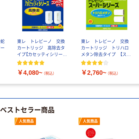
【不織布ウエス】
エリエール(R)
プロワイプ ロー
リントクロス
￥667~
（税込）
M100
 蛇
東レ トレビーノ 交換
東レ トレビーノ 交換
キムテックス タ
パー
カートリッジ 高除去タ
カートリッジ トリハロ
オルタイプ ホワ
イプ【カセッティシリー
メタン除去タイプ 【スー
イト 不織布ウ
ズ】
パーシリーズ】
エス 日本製紙
￥1,840~
クレシア
￥4,080~
￥2,760~
（税込）
（税込）
（税込）
ワイプオール
X50 クロスライ
ク 不織布ウエ
ス 日本製紙ク
￥650~
のベストセラー商品
（税込）
レシア
人気商品
人気商品
TRUSCO 不織
布ロールウエス
230mmX50m