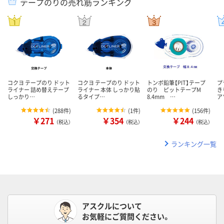
テープのりの売れ筋ランキング
コクヨ テープのり ドット
コクヨ テープのり ドット
トンボ鉛筆【PIT】テープ
プ
ライナー 詰め替えテープ
ライナー 本体 しっかり貼
のり ピットテープM
き
しっかり…
るタイプ…
8.4mm …
ア
(
288件
)
(
1件
)
(
156件
)
￥271
￥354
￥244
（税込）
（税込）
（税込）
ランキング一覧
アスクルについて
お気軽にご質問ください。