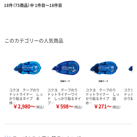
18件（75商品）中 1件目～18件目
このカテゴリーの人気商品
コクヨ テープのり
コクヨ テープのり
コクヨ テープのり
コクヨ
ドットライナー しっ
ドットライナーワイ
ドットライナー しっ
ドット
かり貼るタイプ 本
ド しっかり貼るタイ
かり貼るタイプ 詰
かり貼
体…
プ…
め…
￥2,980～
￥598～
￥271～
￥
（税込）
（税込）
（税込）