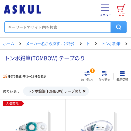
カゴ
メニュー
ホーム
メーカー名から探す - 【タ行】
ト
トンボ鉛筆
トンボ鉛筆(TOMBOW) テープのり
1
18
件（75商品）中 1～18件を表示
表示切替
絞り込み
並び替え
トンボ鉛筆(TOMBOW) テープのり
絞り込み
人気商品