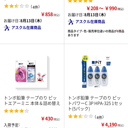
（
）
4件
￥208
￥990
￥858
お届け日：
8月13日（木）
（税込）
お届け日：
8月13日（木）
アスクル在庫商品
アスクル在庫商品
商品タイプ・色・販売単位違いの商品が
8
商品
あります
トンボ鉛筆 テープのり ピッ
トンボ鉛筆 テープのり ピッ
トエアーミニ 本体＆詰め替え
トパワーC 3P HPA-325 1セッ
ト(5パック)
（
）
4件
￥430
（税込）
￥4,190
入荷予定：
（税込）