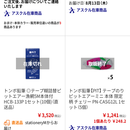
ご注文後、お届けについてご連絡
お届け日：
8月13日（木）
いたします
アスクル在庫商品
アスクル在庫商品
おまけ・本体カラー・販売単位違いの商品が
3
商品あります
トンボ鉛筆 ◎テープ糊詰替ピ
トンボ鉛筆【PIT】 テープのり
ットエアー漁網5M本体付
ピットエアーミニ 本体 限定
HCB-133P 1セット(10個)（直
柄 チェリー PN-CASG12L 1セ
送品）
ット（5個）
￥3,520
￥1,241
（税込）
（税込）
1個あたり ￥248.2
直送品
stationeryMからお
アスクル在庫商品
届け