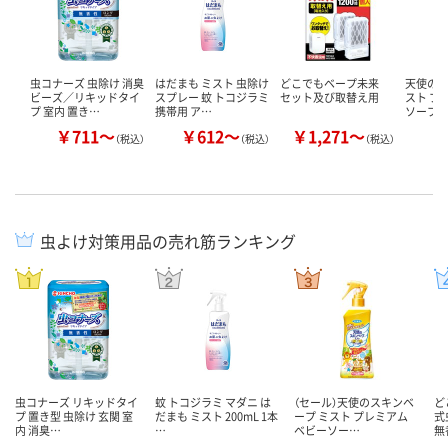
虫コナーズ 虫除け 消臭
はだまも ミスト 虫除け
どこでもベープ未来
天使の
ビーズ／リキッドタイ
スプレー 蚊 トコジラミ
セット及び取替え用
スト プ
プ 室内 置き…
携帯用 ア…
ソープの
￥711～
￥612～
￥1,271～
￥
（税込）
（税込）
（税込）
虫よけ対策用品の売れ筋ランキング
虫コナーズ リキッドタイ
蚊 トコジラミ マダニ は
（セール）天使のスキンベ
ど
プ 置き型 虫除け 玄関 室
だまも ミスト 200mL 1本
ープ ミスト プレミアム
式
内 消臭…
…
ベビーソー…
無