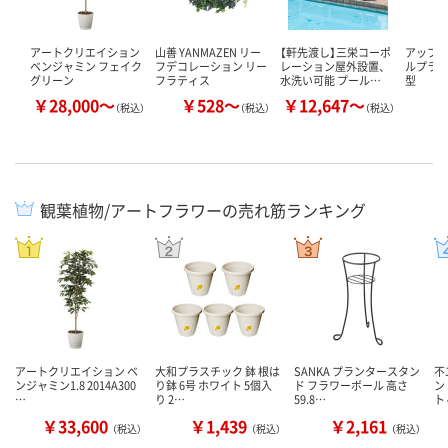
アートクリエイション
山善 YANMAZEN リー
【軒先渡し】三栄コーポ
アップル
ベンジャミン フェイク
フデコレーション リー
レーション屋外設置、
ルプラン
グリーン
フラティス
水洗い可能 プール…
型
￥28,000～
￥528～
￥12,647～
￥
（税込）
（税込）
（税込）
観葉植物/アートフラワーの売れ筋ランキング
アートクリエイション ベ
大和プラスチック 鉢 根は
SANKA プランタースタン
不
ンジャミン1.8 2014A300
り鉢 6号 ホワイト 5個入
ド フラワーボール 高さ
ン
…
り 2…
59.8…
ト
￥33,600
￥1,439
￥2,161
（税込）
（税込）
（税込）