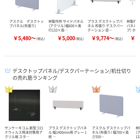
アスクル デスクトッ
林製作所 サイドパネル
プラス デスクトップパ
林製作所
プパネル(布張り)
（アクリル）幅600×奥
ネル 布張り デスクパー
パネル（
行133×高…
テーション 目…
プ） ホ
￥5,480～
￥5,000
￥9,774～
￥7
（税込）
（税込）
（税込）
デスクトップパネル/デスクパーテーション/机仕切り
の売れ筋ランキング
サンケーキコム 新型コロ
プラス デスクトップパネ
アスクル デスクトップパ
林
ナウィルス飛沫対策用ア
ル 幅1400mm用 グレー 1
ネル（布張り） 幅700×高
（
クリル板 スタ…
枚 …
さ550…
1