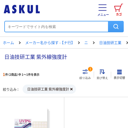
カゴ
メニュー
ホーム
メーカー名から探す - 【ナ行】
ニ
日油技研工業
日油技研工業 紫外線強度計
1
1
件（2商品）中 1～1件を表示
表示切替
絞り込み
並び替え
日油技研工業 紫外線強度計
絞り込み