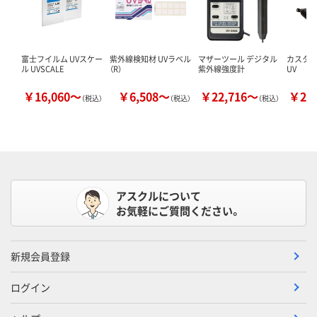
富士フイルム UVスケー
紫外線検知材 UVラベル
マザーツール デジタル
カスタム
ル UVSCALE
（R）
紫外線強度計
UV
￥16,060～
￥6,508～
￥22,716～
￥21
（税込）
（税込）
（税込）
アスクルについて
お気軽にご質問ください。
新規会員登録
ログイン