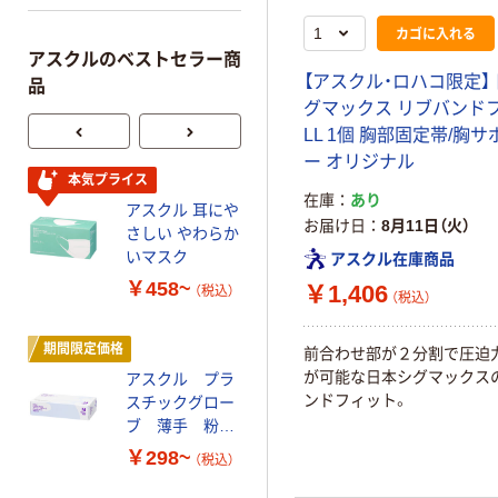
カゴに入れる
アスクルのベストセラー商
【アスクル・ロハコ限定】
品
グマックス リブバンド
LL 1個 胸部固定帯/胸
ー オリジナル
本気プライス
オリジナル
在庫
あり
アスクル 耳にや
【アスクル限定】
お届け日
8月11日（火）
さしい やわらか
ファーストレイ
いマスク
ト ニトリルグ
アスクル在庫商品
ローブ ホワイ
￥458~
￥698~
￥1,406
（税込）
（税込）
（税込）
ト 粉なし（パ
ウダーフリー）
期間限定価格
本気プライス
前合わせ部が２分割で圧迫
が可能な日本シグマックス
アスクル プラ
ペーパータオル
ンドフィット。
スチックグロー
小判・シングル
ブ 薄手 粉な
再生紙 200枚
し（パウダーフ
FSC認証紙 アス
￥298~
￥143~
（税込）
（税込）
リー）
クルオリジナル