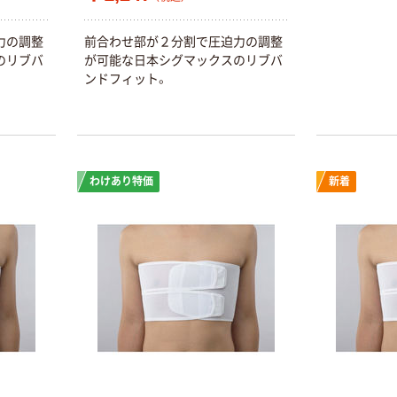
力の調整
前合わせ部が２分割で圧迫力の調整
のリブバ
が可能な日本シグマックスのリブバ
ンドフィット。
わけあり特価
新着