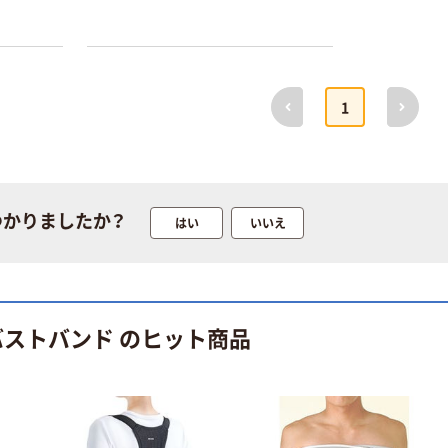
前へ
次へ
1
つかりましたか？
はい
いいえ
バストバンド のヒット商品