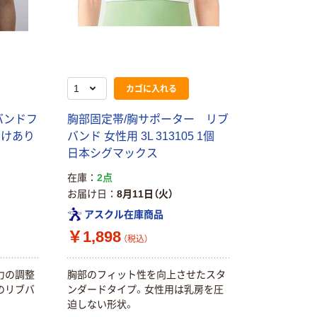
カゴに入れる
バンドフ
胸部固定帯/胸サポーター リブ
（わけあり
バンド 女性用 3L 313105 1個
日本シグマックス
在庫
2点
お届け日
8月11日（火）
アスクル在庫商品
￥1,898
（税込）
力の調整
胸部のフィット性を向上させたスタ
のリブバ
ンダードタイプ。女性用は乳房を圧
迫しない形状。