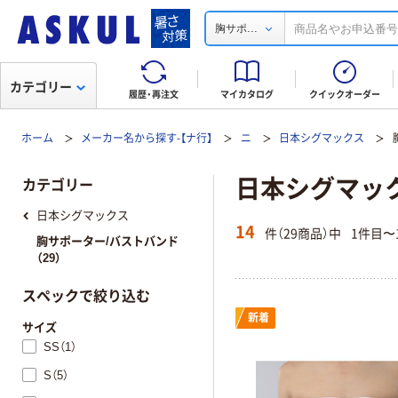
...
胸サポ
カテゴリー
履歴・再注文
マイカタログ
クイックオーダー
ホーム
メーカー名から探す-【ナ行】
ニ
日本シグマックス
日本シグマッ
カテゴリー
日本シグマックス
14
件（29商品）中
1件目〜
胸サポーター/バストバンド
（29）
スペックで絞り込む
新着
サイズ
SS（1）
S（5）