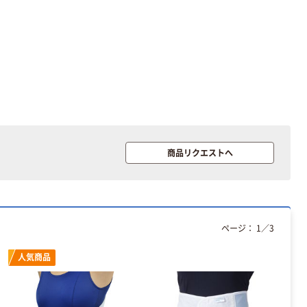
商品リクエストへ
ページ：
1
／
3
人気商品