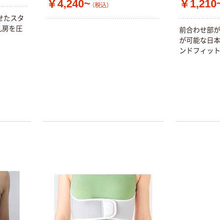
￥4,240~
￥1,210
（税込）
せたスタ
乳房を圧
前合わせ部
が可能な日
ンドフィット