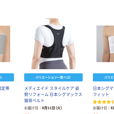
本気プライス
嬬恋銘水 ナチュ
ラルミネラルウ
ォーター 500ml
キャップシール
￥1,037~
付き／2Lラベル
（税込）
レス 10本
本気プライス
ファーストレイ
ト ホワイト紙コ
ップ
￥374~
（税込）
）
バリエーション一覧へ（2）
バリエ
人気商品
固定帯
メディエイド スタイルケア 姿
日本シグマ
サントリー 天然
勢リフォーム 日本シグマックス
フィット
水 ミネラルウォ
猫背ベルト
ーター ペットボ
お届け日
8月11日（火）
お届け日
8
トル
￥686~
（税込）