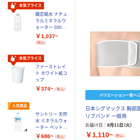
本気プライス
オリジナル
嬬恋銘水 ナチュ
【アスクル限定】
ラルミネラルウ
ファーストレイ
ォーター 500ml
ト ニトリルグ
キャップシール
ローブ ブル
￥1,037~
￥698~
（税込）
付き／2Lラベル
ー 粉なし（パ
（税込）
レス 10本
ウダーフリー）
オリジナル
本気プライス
スズラン 酒精綿
ファーストレイ
G バルクタイプ
ト ホワイト紙コ
指定医薬部外品
ップ
￥140~
（税込）
￥374~
（税込）
バリエーション一覧へ（2
本気プライス
人気商品
日本シグマックス 胸部
蛍光オプテック
サントリー 天然
ス1(アスクル限
リブバンド 一般用
水 ミネラルウォ
定モデル) 蛍光
お届け日
8月11日（火）
ーター ペットボ
ペン ゼブラ
￥52~
（税込）
￥1,110~
トル
￥686~
（税込）
（税込）