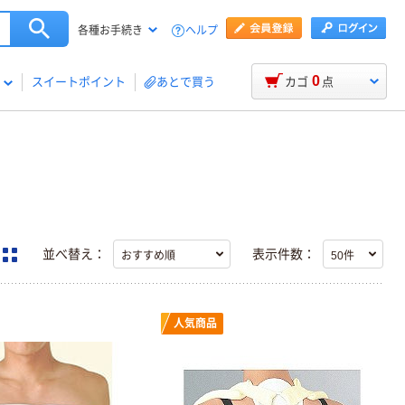
ヘルプ
各種お手続き
0
スイートポイント
あとで買う
カゴ
点
並べ替え：
表示件数：
人気商品