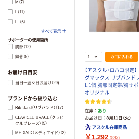
M（7）
L（11）
LL（5）
すべて表示
サポーターの使用箇所
胸部（12）
カゴに入れる
鎖骨（5）
【アスクル・ロハコ限定】
お届け日目安
グマックス リブバンド
当日〜翌々日お届け（29)
L 1個 胸部固定帯/胸サ
オリジナル
ブランドから絞り込む
Rib Band（リブバンド）（17）
在庫
あり
CLAVICLE BRACE（クラビ
お届け日
8月11日（火）
クルブレース）（5）
アスクル在庫商品
MEDIAID（メディエイド）（2）
￥1,292
（税込）