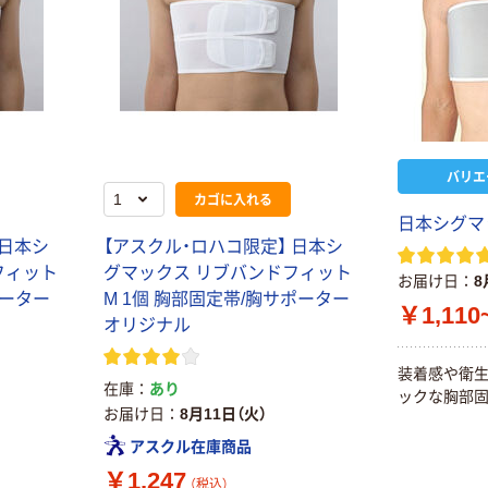
バリエ
カゴに入れる
日本シグマ
 日本シ
【アスクル・ロハコ限定】 日本シ
フィット
グマックス リブバンドフィット
お届け日
8
ポーター
M 1個 胸部固定帯/胸サポーター
￥1,110
オリジナル
装着感や衛
在庫
あり
ックな胸部固
お届け日
8月11日（火）
アスクル在庫商品
￥1,247
（税込）