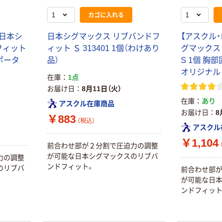
カゴに入れる
 日本シ
日本シグマックス リブバンドフ
【アスクル・
フィット
ィット Ｓ 313401 1個（わけあり
グマックス
サポータ
品）
S 1個 胸
オリジナル
在庫
1点
本気プライス
本気プライス
お届け日
8月11日（火）
ティッシュペー
アスクル 耳にや
在庫
あり
アスクル在庫商品
パー ボックス
さしい やわらか
お届け日
8
モカ 200組 5個
いマスク
￥883
（税込）
アスクル オリジ
アスクル
￥428~
￥458~
（税込）
（税込）
ナルティッシュ
￥1,104
PEFC認証
前合わせ部が２分割で圧迫力の調整
が可能な日本シグマックスのリブバ
期間限定価格
力の調整
ンドフィット。
のリブバ
アスクル プラ
前合わせ部
スチックグロー
が可能な日
ブ 薄手 粉な
ンドフィット
し（パウダーフ
￥298~
（税込）
リー）