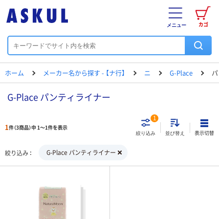
カゴ
メニュー
ホーム
メーカー名から探す - 【ナ行】
ニ
G-Place
パ
G-Place パンティライナー
1
1
件（3商品）中 1～1件を表示
表示切替
絞り込み
並び替え
G-Place パンティライナー
絞り込み