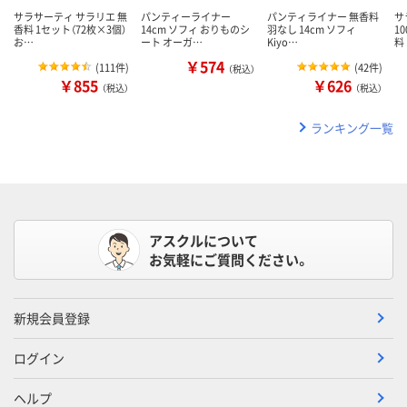
サラサーティ サラリエ 無
パンティーライナー
パンティライナー 無香料
サ
香料 1セット（72枚×3個）
14cm ソフィ おりものシ
羽なし 14cm ソフィ
1
お…
ート オーガ…
Kiyo…
料
￥574
(
111件
)
(
42件
)
（税込）
￥855
￥626
（税込）
（税込）
ランキング一覧
アスクルについて
お気軽にご質問ください。
新規会員登録
ログイン
ヘルプ