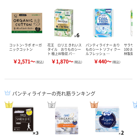
コットン・ラボ オーガ
花王 ロリエ きれいス
パンティライナー おり
サラサ
ニックコットン
タイル おりものシー
ものシート ソフィ クー
100 お
ト 極上W吸収 パ…
ルフレッシュ …
林製薬
￥2,571～
￥1,870～
￥440～
￥
（税込）
（税込）
（税込）
パンティライナーの売れ筋ランキング