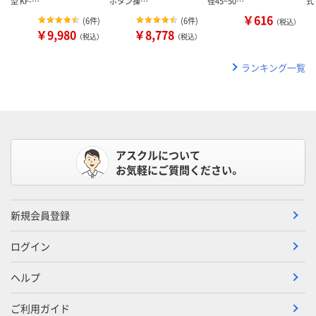
型 KF-…
ボタン操…
径45~50…
式
￥616
(
6件
)
(
6件
)
（税込）
￥9,980
￥8,778
（税込）
（税込）
ランキング一覧
アスクルについて
お気軽にご質問ください。
新規会員登録
ログイン
ヘルプ
ご利用ガイド