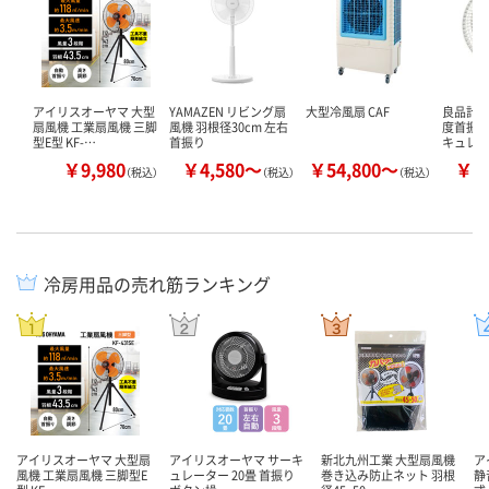
アイリスオーヤマ 大型
YAMAZEN リビング扇
大型冷風扇 CAF
良品計画 
扇風機 工業扇風機 三脚
風機 羽根径30cm 左右
度首振
型E型 KF-…
首振り
キュレー
￥9,980
￥4,580～
￥54,800～
￥4
（税込）
（税込）
（税込）
冷房用品の売れ筋ランキング
アイリスオーヤマ 大型扇
アイリスオーヤマ サーキ
新北九州工業 大型扇風機
ア
風機 工業扇風機 三脚型E
ュレーター 20畳 首振り
巻き込み防止ネット 羽根
静