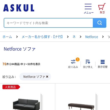
カゴ
メニュー
ホーム
メーカー名から探す - 【ナ行】
ネ
Netforce
Netforce ソファ
1
76
件（244商品）中 1～50件を表示
表示切替
絞り込み
並び替え
Netforce ソファ
絞り込み
人気商品