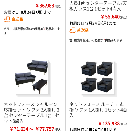
人掛1台 センターテーブル/天
￥36,983
（税込）
板ガラス1台 1セット4点入
お届け日：
8月24日（月）まで
￥56,640
（税込）
直送品
お届け日：
8月24日（月）まで
カラー・販売単位違いの商品が
8
商品ありま
直送品
す
色・販売単位違いの商品が
7
商品あります
ネットフォース シャルマン
ネットフォース ルーチェ 応
応接セット ソファ 2人掛け 2
接 ソファ 1人掛け 1セット4台
台 センターテーブル 1台 1セ
入
ット3点入
￥135,938
（税込）
￥71,634
￥77,757
お届け日：
8月24日（月）まで