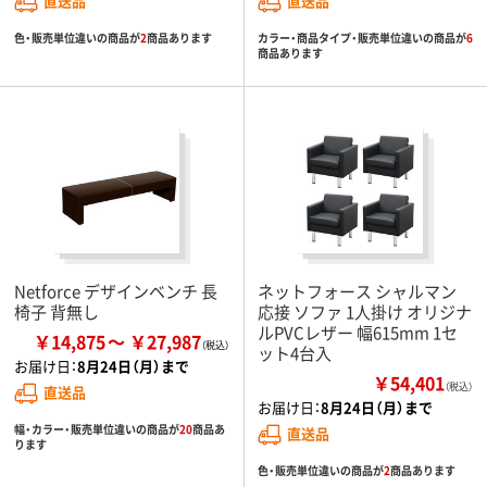
直送品
直送品
色・販売単位違いの商品が
2
商品あります
カラー・商品タイプ・販売単位違いの商品が
6
商品あります
Netforce デザインベンチ 長
ネットフォース シャルマン
椅子 背無し
応接 ソファ 1人掛け オリジナ
ルPVCレザー 幅615mm 1セ
￥14,875
￥27,987
ット4台入
お届け日：
8月24日（月）まで
￥54,401
（税込）
直送品
お届け日：
8月24日（月）まで
幅・カラー・販売単位違いの商品が
20
商品あ
直送品
ります
色・販売単位違いの商品が
2
商品あります