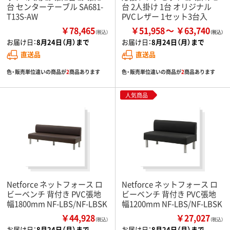
台 センターテーブル SA681-
台 2人掛け 1台 オリジナル
T13S-AW
PVCレザー 1セット3台入
￥78,465
￥51,958
￥63,740
（税込）
お届け日：
8月24日（月）まで
お届け日：
8月24日（月）まで
直送品
直送品
色・販売単位違いの商品が
2
商品あります
色・販売単位違いの商品が
2
商品あります
人気商品
Netforce ネットフォース ロ
Netforce ネットフォース ロ
ビーベンチ 背付き PVC張地
ビーベンチ 背付き PVC張地
幅1800mm NF-LBS/NF-LBSK
幅1200mm NF-LBS/NF-LBSK
￥44,928
￥27,027
（税込）
（税込）
お届け日：
8月24日（月）まで
お届け日：
8月24日（月）まで