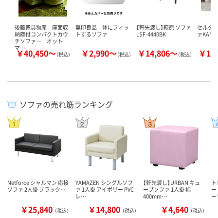
後藤家具物産 座面収
無印良品 体にフィッ
【軒先渡し】萩原 ソファ
セルタ
納庫付コンパクトカウ
トするソファ
LSF-4440BK
ァKAN
チソファー オット
マ…
￥40,450～
￥2,990～
￥14,806～
￥19
（税込）
（税込）
（税込）
ソファの売れ筋ランキング
Netforce シャルマン 応接
YAMAZEN シングルソフ
【軒先渡し】URBAN キュ
ト
ソファ 2人掛 ブラック…
ァ 1人掛 アイボリー PVC
ーブソファ 1人掛 幅
ー
レ…
400mm…
ー
￥25,840
￥14,800
￥4,640
（税込）
（税込）
（税込）