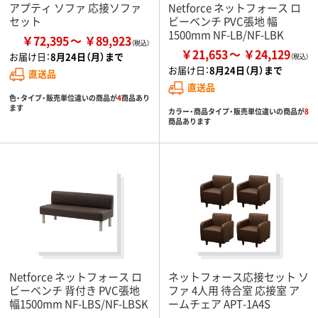
アプティ ソファ 応接ソファ
Netforce ネットフォース ロ
セット
ビーベンチ PVC張地 幅
1500mm NF-LB/NF-LBK
￥72,395
￥89,923
￥21,653
￥24,129
お届け日：
8月24日（月）まで
お届け日：
8月24日（月）まで
直送品
直送品
色・タイプ・販売単位違いの商品が
4
商品あり
ます
カラー・商品タイプ・販売単位違いの商品が
8
商品あります
Netforce ネットフォース ロ
ネットフォース応接セット ソ
ビーベンチ 背付き PVC張地
ファ 4人用 待合室 応接室 ア
幅1500mm NF-LBS/NF-LBSK
ームチェア APT-1A4S