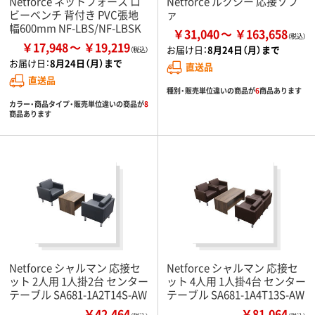
Netforce ネットフォース ロ
Netforce ルクシー 応接ソフ
ビーベンチ 背付き PVC張地
ァ
幅600mm NF-LBS/NF-LBSK
￥31,040
￥163,658
￥17,948
￥19,219
お届け日：
8月24日（月）まで
お届け日：
8月24日（月）まで
直送品
直送品
種別・販売単位違いの商品が
6
商品あります
カラー・商品タイプ・販売単位違いの商品が
8
商品あります
Netforce シャルマン 応接セ
Netforce シャルマン 応接セ
ット 2人用 1人掛2台 センター
ット 4人用 1人掛4台 センター
テーブル SA681-1A2T14S-AW
テーブル SA681-1A4T13S-AW
￥42,464
￥81,064