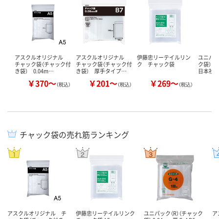
アスクルオリジナル
アスクルオリジナル
伊藤忠リーテイルリン
ユニパッ
チャック袋（チャック付
チャック袋（チャック付
ク チャック袋
ク袋） 0
き袋） 0.04m…
き袋） 厚手タイプ…
日本社 
￥370～
￥201～
￥269～
￥
（税込）
（税込）
（税込）
チャック袋の売れ筋ランキング
アスクルオリジナル チ
伊藤忠リーテイルリンク
ユニパック（R）（チャック
ア