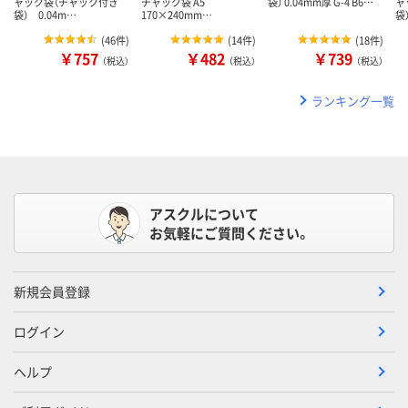
ャック袋（チャック付き
チャック袋 A5
袋） 0.04mm厚 G-4 B6…
ャ
袋） 0.04m…
170×240mm…
袋
(
46件
)
(
14件
)
(
18件
)
￥757
￥482
￥739
（税込）
（税込）
（税込）
ランキング一覧
アスクルについて
お気軽にご質問ください。
新規会員登録
ログイン
ヘルプ