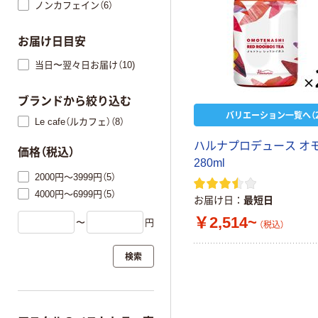
ノンカフェイン（6）
お届け日目安
当日〜翌々日お届け（10)
ブランドから絞り込む
バリエーション一覧へ（2
Le cafe（ルカフェ）（8）
ハルナプロデュース オ
価格（税込）
280ml
2000円～3999円（5）
4000円～6999円（5）
お届け日
最短日
￥2,514~
〜
円
（税込）
検索