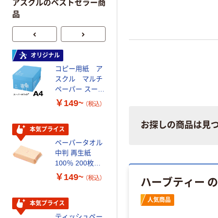
アスクルのベストセラー商
品
オリジナル
本気プライス
コピー用紙 ア
トイレットペー
スクル マルチ
パー ダブル60
ペーパー スーパ
ｍ 再生紙
ーホワイト+
100% 6ロール
￥149~
￥446~
（税込）
（税込）
リサイクル100
芯あり FSC認
お探しの商品は見
証
本気プライス
オリジナル
ペーパータオル
コピー用紙 マ
中判 再生紙
ルチペーパー
100％ 200枚
スーパーエコノ
FSC認証 シング
ミー+
￥149~
￥149~
ハーブティー 
（税込）
（税込）
ル 大王製紙共同
企画 オリジナル
人気商品
本気プライス
本気プライス
ティッシュペー
アスクル 耳にや