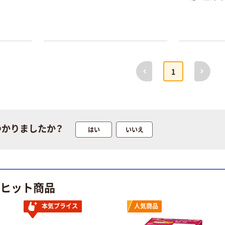
本気プライス
オリジナル
前へ
次へ
1
トイレットペー
スズラン 酒精綿
パー シングル
G バルクタイプ
120ｍ 再生紙
指定医薬部外品
100% 6ロール
￥455~
￥140~
（税込）
（税込）
リサイクル100
芯あり FSC認
つかりましたか？
はい
いいえ
証
本気プライス
本気プライス
嬬恋銘水 ナチュ
ティッシュペー
ラルミネラルウ
パー ボックス
ォーター 500ml
モカ 200組 5個
キャップシール
アスクル オリジ
￥1,037~
￥428~
のヒット商品
（税込）
付き／2Lラベル
ナルティッシュ
（税込）
レス 10本
PEFC認証
本気プライス
人気商品
オリジナル
本気プライス
【アスクル限定】