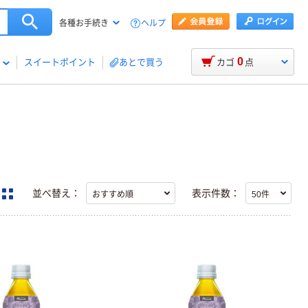
ヘルプ
各種お手続き
0
スイートポイント
あとで買う
カゴ
点
並べ替え：
表示件数：