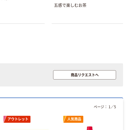
五感で楽しむお茶
オリジナル
オリジナル
乾電池 単3
コピー用紙 ア
形 アルカリ乾
スクル マルチ
電池 北欧パッ
ペーパー スーパ
ケージ アスク
ーホワイト+
￥140~
￥149~
（税込）
（税込）
ルオリジナル
商品リクエストへ
本気プライス
本気プライス
【ガムテープ】ア
ペーパータオル
スクル 現場のチ
中判 再生紙
カラ 厚さ
100％ 200枚
0.22mm 布テー
FSC認証 シング
￥145~
￥149~
（税込）
（税込）
ページ：
1
／
5
プ
ル 大王製紙共同
企画 オリジナル
アウトレット
人気商品
本気プライス
ティッシュペー