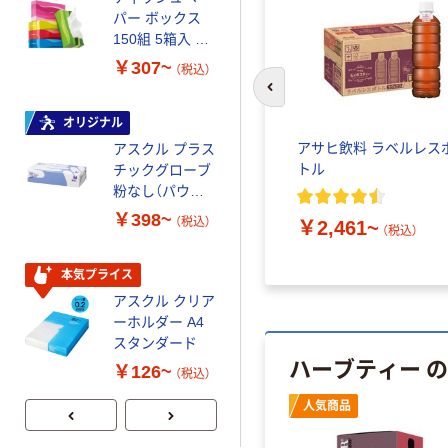
パー ボックス
さしい やわらか
150組 5箱入 ア
いマスク
スクル スマート
￥307~
￥458~
（税込）
（税込）
コンパクト ビ
前のスライドへ
ビッド PEFC認
証
オリジナル
本気プライス
アサヒ飲料 ラベルレス
アスクル プラス
ペーパータオル
トル
チックグローブ
小判・シングル
粉なし（パウダ
再生紙 200枚
ーフリー）
FSC認証紙 アス
￥398~
￥143~
（税込）
（税込）
￥2,461~
（税込）
クルオリジナル
本気プライス
本気プライス
アスクル クリア
アスクル トイ
ーホルダー A4
レのおそうじシ
スタンダード
ート 大王製紙
ハーブティー 
共同企画 トイ
￥126~
￥330~
（税込）
（税込）
レクリーナー
トイレシート
人気商品
オリジナル