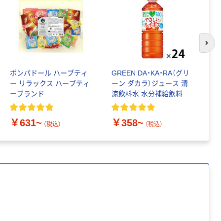
パー ボックス
150組 5箱入 ア
スクル スマート
￥307~
（税込）
コンパクト ビ
次の
ビッド PEFC認
証
オリジナル
ポンパドール ハーブティ
GREEN DA・KA・RA（グリ
【
アスクル プラス
ー リラックス ハーブティ
ーン ダカラ）ジュース 清
ニ
チックグローブ
ーブランド
涼飲料水 水分補給飲料
ョ
粉なし（パウダ
ーフリー）
￥398~
（税込）
￥631~
￥358~
￥
（税込）
（税込）
本気プライス
アスクル クリア
ーホルダー A4
スタンダード
￥126~
（税込）