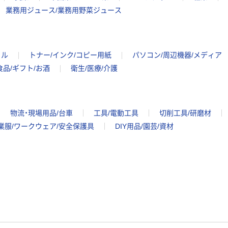
業務用ジュース/業務用野菜ジュース
イル
トナー/インク/コピー用紙
パソコン/周辺機器/メディア
食品/ギフト/お酒
衛生/医療/介護
物流・現場用品/台車
工具/電動工具
切削工具/研磨材
業服/ワークウェア/安全保護具
DIY用品/園芸/資材