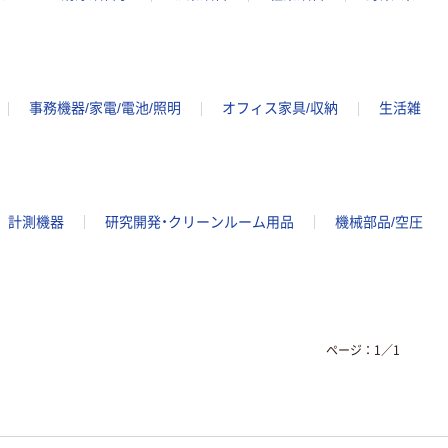
事務機器/家電/電池/照明
オフィス家具/収納
生活雑
計測機器
研究開発・クリーンルーム用品
機械部品/空圧
ページ：
1
／
1