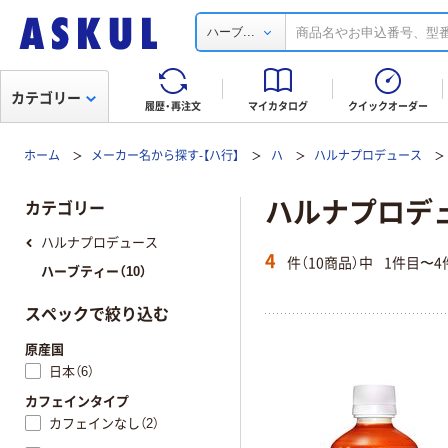
...
ハーブ
カテゴリー
履歴・再注文
マイカタログ
クイックオーダー
ホーム
メーカー名から探す-【ハ行】
ハ
ハルナプロデュース
ハルナプロデ
カテゴリー
ハルナプロデュース
4
件（10商品）中
1件目〜4
ハーブティー（10）
スペックで絞り込む
原産国
日本（6）
カフェインタイプ
カフェインなし（2）