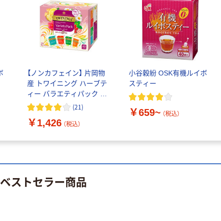
ペーパータオル
ファーストレイ
中判 バージンパ
ト ニトリルグ
ルプ100％ 200
ローブ ブル
￥698~
（税込）
枚入 PEFC認証
ー 粉なし（パ
￥156~
（税込）
シングル アスク
ウダーフリー）
ルオリジナル
人気商品
オリジナル
ボ
【ノンカフェイン】 片岡物
小谷穀紛 OSK有機ルイボ
サントリー 天然
【アスクル限定】
産 トワイニング ハーブテ
スティー
水 ミネラルウォ
ファーストレイ
ィー バラエティパック 1
ーター ペットボ
ト ニトリルグ
箱（40バッグ入）
トル
(
21
)
￥686~
（税込）
￥659~
ローブ ホワイ
（税込）
￥698~
（税込）
￥1,426
ト 粉なし（パ
（税込）
ウダーフリー）
期間限定価格
本気プライス
アスクル プラ
ファーストレイ
スチックグロー
ト ホワイト紙コ
ブ 薄手 粉な
のベストセラー商品
ップ
し（パウダーフ
￥298~
（税込）
リー）
￥374~
（税込）