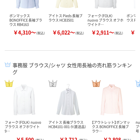
ボンマックス
アイトス Pieds 長袖ブ
フォーク（FOLK）
ボンマッ
BONOFFICE 長袖ブラ
ラウス HCB3501
nuovo ブラウス オフホ
ウス RB4
ウス RB4163
ワイト F…
￥4,310～
￥6,022～
￥2,911～
￥5
（税込）
（税込）
（税込）
事務服 ブラウス/シャツ 女性用長袖の売れ筋ランキン
グ
フォーク（FOLK） nuovo
アイトス 長袖ブラウス
【アウトレット】ボンマッ
n
ブラウス オフホワイト
HCB4101-001-9（直送品）
クス BONOFFICE 長袖ブ
ブ
9…
ラウ…
号
￥5,500
￥3,712
￥2,808