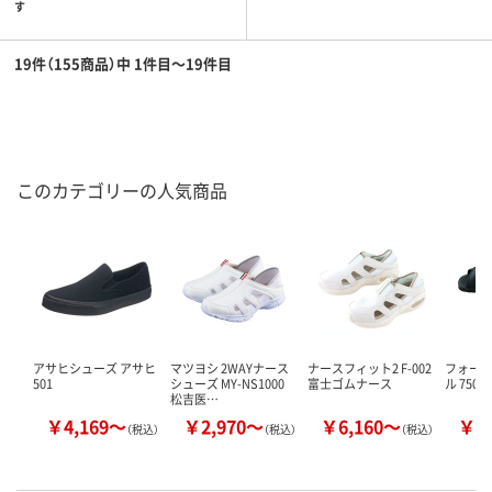
す
19件（155商品）中 1件目～19件目
このカテゴリーの人気商品
アサヒシューズ アサヒ
マツヨシ 2WAYナース
ナースフィット2 F-002
フォーク
501
シューズ MY-NS1000
富士ゴムナース
ル 750
松吉医…
￥4,169～
￥2,970～
￥6,160～
￥1
（税込）
（税込）
（税込）