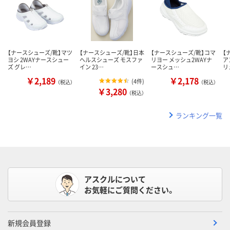
【ナースシューズ/靴】マツ
【ナースシューズ/靴】日本
【ナースシューズ/靴】コマ
【
ヨシ 2WAYナースシュー
ヘルスシューズ モスファ
リヨー メッシュ2WAYナ
ア
ズ グレ…
イン 23…
ースシュ…
リ
￥2,189
￥2,178
(
4件
)
（税込）
（税込）
￥3,280
（税込）
ランキング一覧
アスクルについて
お気軽にご質問ください。
新規会員登録