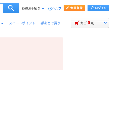
ヘルプ
各種お手続き
0
スイートポイント
あとで買う
カゴ
点