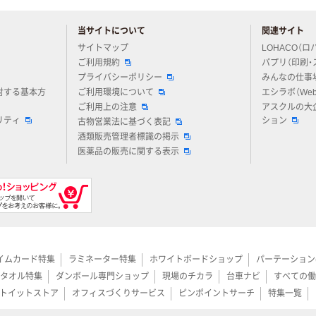
当サイトについて
関連サイト
アスクルについてお気軽にご質問ください
サイトマップ
LOHACO（ロ
ご利用規約
パプリ（印刷・
プライバシーポリシー
みんなの仕事
対する基本方
ご利用環境について
エシラボ（We
ご利用上の注意
アスクルの大
リティ
ション
古物営業法に基づく表記
酒類販売管理者標識の掲示
医薬品の販売に関する表示
イムカード特集
ラミネーター特集
ホワイトボードショップ
パーテーション
タオル特集
ダンボール専門ショップ
現場のチカラ
台車ナビ
すべての働
トイットストア
オフィスづくりサービス
ピンポイントサーチ
特集一覧