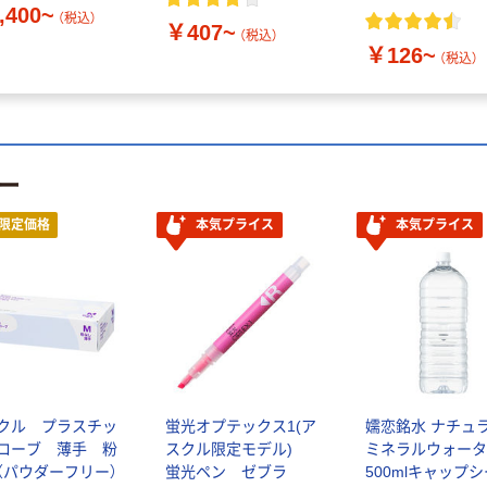
,400~
（税込）
￥407~
（税込）
￥126~
（税込）
ー
限定価格
本気プライス
本気プライス
クル プラスチッ
蛍光オプテックス1(ア
嬬恋銘水 ナチュ
ローブ 薄手 粉
スクル限定モデル)
ミネラルウォータ
（パウダーフリー）
蛍光ペン ゼブラ
500mlキャップ