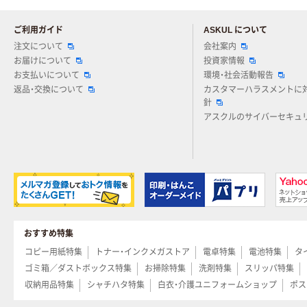
ご利用ガイド
ASKUL について
注文について
会社案内
お届けについて
投資家情報
お支払いについて
環境・社会活動報告
返品・交換について
カスタマーハラスメントに
針
アスクルのサイバーセキュ
おすすめ特集
コピー用紙特集
トナー・インクメガストア
電卓特集
電池特集
タ
ゴミ箱／ダストボックス特集
お掃除特集
洗剤特集
スリッパ特集
収納用品特集
シャチハタ特集
白衣・介護ユニフォームショップ
ポス