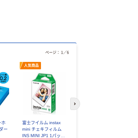
ページ：
1
／
6
人気商品
オリジナル
次のスライドへ
ーホ
富士フイルム instax
ゴミ袋 エコノミータ
ンダー
mini チェキフィルム
イプ 乳白半透明 高密
INS MINI JP1 1パック
度タイプ 詰替用 バイ