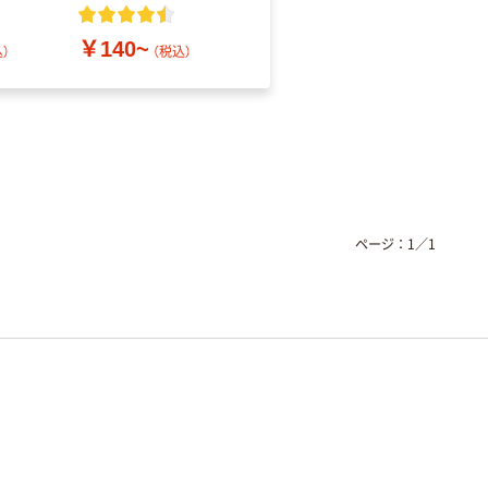
レス
￥140~
￥686~
）
（税込）
（税込）
ページ：
1
／
1