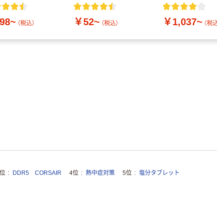
付き／2Lラベル
10本
98~
￥52~
￥1,037~
（税込）
（税込）
（税込
3位
DDR5 CORSAIR
4位
熱中症対策
5位
塩分タブレット