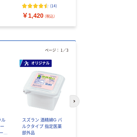
（10枚入り）
オマス素材10％配合
(
14
)
￥1,420
￥616~
（税込）
（税込）
ページ：
1
／
3
オリジナル
人気商品
次のスライドへ
ラル
スズラン 酒精綿G バ
サントリー 天然水 ミ
ー
ルクタイプ 指定医薬
ネラルウォーター ペ
シール
部外品
ットボトル