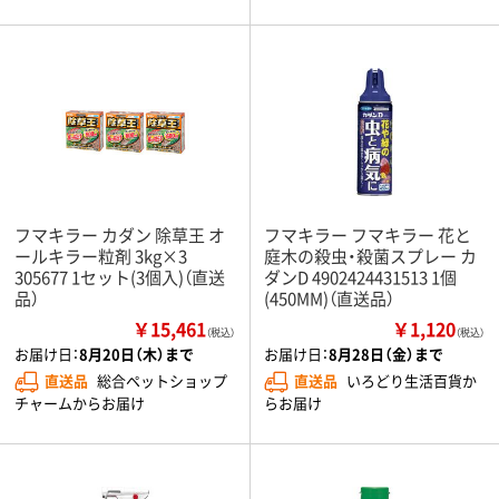
フマキラー カダン 除草王 オ
フマキラー フマキラー 花と
ールキラー粒剤 3kg×3
庭木の殺虫・殺菌スプレー カ
305677 1セット(3個入)（直送
ダンD 4902424431513 1個
品）
(450MM)（直送品）
￥15,461
￥1,120
（税込）
（税込）
お届け日：
8月20日（木）まで
お届け日：
8月28日（金）まで
直送品
総合ペットショップ
直送品
いろどり生活百貨か
チャームからお届け
らお届け