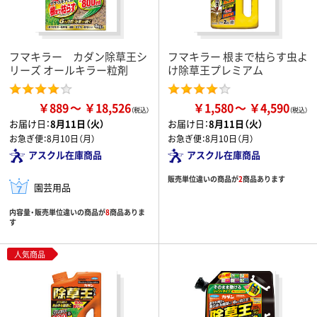
フマキラー カダン除草王シ
フマキラー 根まで枯らす虫よ
リーズ オールキラー粒剤
け除草王プレミアム
￥889
￥18,526
￥1,580
￥4,590
お届け日：
8月11日（火）
お届け日：
8月11日（火）
お急ぎ便：
8月10日（月）
お急ぎ便：
8月10日（月）
アスクル在庫商品
アスクル在庫商品
販売単位違いの商品が
2
商品あります
園芸用品
内容量・販売単位違いの商品が
8
商品ありま
す
人気商品