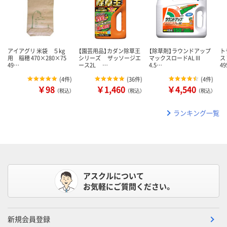
アイアグリ 米袋 ５kg
【園芸用品】カダン除草王
【除草剤】ラウンドアップ
ト
用 稲穂 470×280×75
シリーズ ザッソージエ
マックスロードAL III
ス
49…
ース2L …
4.5…
49
(
4件
)
(
36件
)
(
4件
)
￥98
￥1,460
￥4,540
（税込）
（税込）
（税込）
ランキング一覧
アスクルについて
お気軽にご質問ください。
新規会員登録