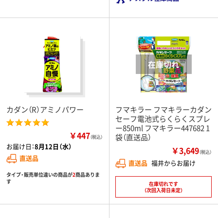
カダン（R）アミノパワー
フマキラー フマキラーカダン
セーフ電池式らくらくスプレ
ー850ml フマキラー447682 1
￥447
袋（直送品）
（税込）
お届け日：
8月12日（水）
￥3,649
（税込）
直送品
直送品
福井からお届け
タイプ・販売単位違いの商品が
2
商品ありま
す
在庫切れです
（次回入荷日未定）