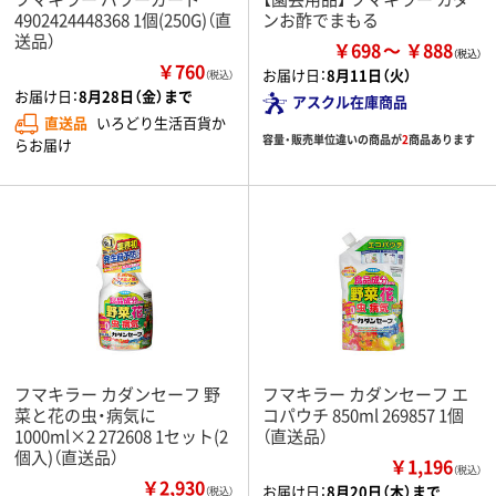
4902424448368 1個(250G)（直
ンお酢でまもる
送品）
￥698
￥888
￥760
お届け日：
8月11日（火）
（税込）
お届け日：
8月28日（金）まで
アスクル在庫商品
直送品
いろどり生活百貨か
容量・販売単位違いの商品が
2
商品あります
らお届け
フマキラー カダンセーフ 野
フマキラー カダンセーフ エ
菜と花の虫・病気に
コパウチ 850ml 269857 1個
1000ml×2 272608 1セット(2
（直送品）
個入)（直送品）
￥1,196
（税込）
￥2,930
お届け日：
8月20日（木）まで
（税込）