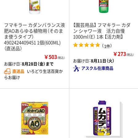
フマキラー カダンバランス液
【園芸用品】 フマキラー カダ
肥AOあらゆる植物用（そのま
ン シャワー液 活力自慢
ま使うタイプ）
1000ml（E） 1本 【活力剤】
4902424409451 1個(600ML)
（
）
1件
（直送品）
￥273
（税込）
￥503
（税込）
お届け日：
8月11日（火）
お届け日：
8月28日（金）まで
アスクル在庫商品
直送品
いろどり生活百貨か
らお届け