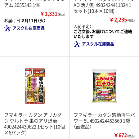
アム 2055343 1個
AO 活力剤 4902424411324 1
セット(10本×10個)
￥1,331
（税込）
￥2,235
お届け日：
8月11日（火）
（税込）
入荷予定：
アスクル在庫商品
ご注文後、お届けについてご連絡
いたします
アスクル在庫商品
フマキラー カダン アリカダ
フマキラー カダン感動再生パ
ン ウルトラ 巣のアリ退治
ワー 5L 4902424453560 1袋
4902424430622 1セット(10個
（直送品）
×6パック)
￥672
（税込）