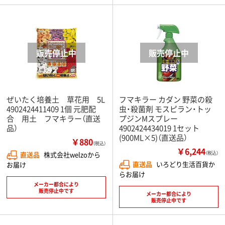
ぜいたく培養土 草花用 5L
フマキラー カダン 野菜の殺
4902424411409 1個 元肥配
虫・殺菌剤 モスピラン・トッ
合 用土 フマキラー（直送
プジンMスプレー
品）
4902424434019 1セット
(900ML×5)（直送品）
￥880
（税込）
￥6,244
直送品
株式会社welzoから
（税込）
直送品
いろどり生活百貨か
お届け
らお届け
メーカー都合により
販売停止中です
メーカー都合により
販売停止中です