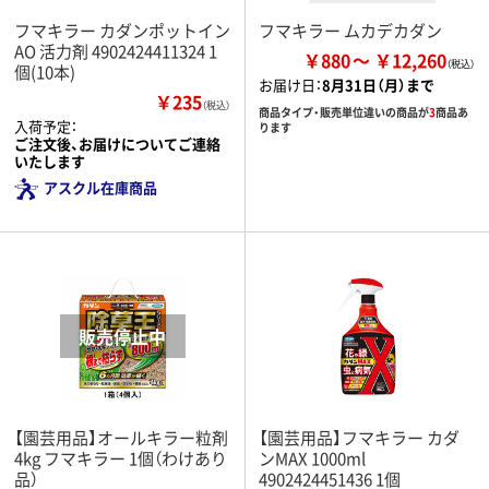
フマキラー カダンポットイン
フマキラー ムカデカダン
AO 活力剤 4902424411324 1
￥880
￥12,260
個(10本)
お届け日：
8月31日（月）まで
￥235
（税込）
商品タイプ・販売単位違いの商品が
3
商品あ
入荷予定：
ります
ご注文後、お届けについてご連絡
いたします
アスクル在庫商品
【園芸用品】オールキラー粒剤
【園芸用品】フマキラー カダ
4kg フマキラー 1個（わけあり
ンMAX 1000ml
品）
4902424451436 1個