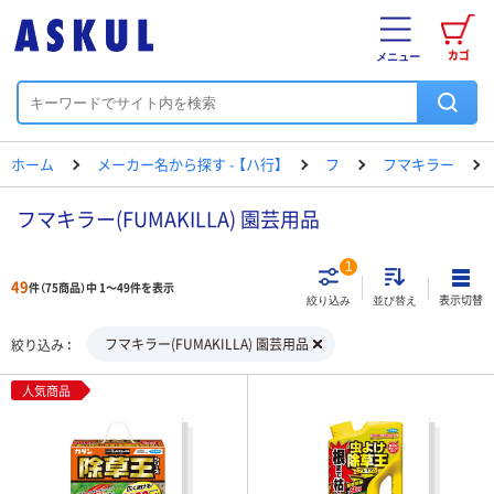
カゴ
メニュー
ホーム
メーカー名から探す - 【ハ行】
フ
フマキラー
フマキラー(FUMAKILLA) 園芸用品
1
49
件（75商品）中 1～49件を表示
表示切替
絞り込み
並び替え
フマキラー(FUMAKILLA) 園芸用品
絞り込み
人気商品