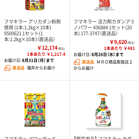
フマキラー アリカダン粉剤
フマキラー 活力剤カダンアミ
徳用 (1本:1.2kg×10本)
ノパワー 436884 1セット(20
9500621 1セット(1
本) 177-3747（直送品）
本:1.2kg×10本)（直送品）
￥9,620
（税込）
￥12,174
1本あたり ￥481
（税込）
1本あたり ￥1,217.4
お届け日：
8月26日（水）まで
お届け日：
8月31日（月）まで
直送品
ＭＲＯ商品取扱店２
直送品
福井からお届け
からお届け
フマキラー パワーガード
【園芸用品】 フマキラー カダ