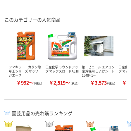
このカテゴリーの人気商品
フマキラー カダン除
日産化学 ラウンドアッ
第一ビニール エアコン
日産化学
草王シリーズ ザッソー
プ マックスロードAL III
室外機用 日よけシート
プ マッ
ジエース
15484 1…
￥992～
￥2,519～
￥3,573
￥3
（税込）
（税込）
（税込）
園芸用品の売れ筋ランキング