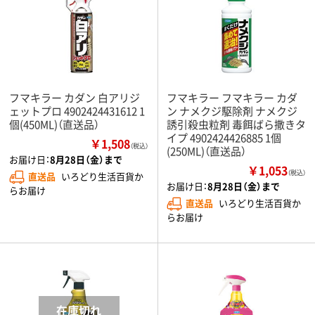
フマキラー カダン 白アリジ
フマキラー フマキラー カダ
ェットプロ 4902424431612 1
ン ナメクジ駆除剤 ナメクジ
個(450ML)（直送品）
誘引殺虫粒剤 毒餌ばら撒きタ
イプ 4902424426885 1個
￥1,508
（税込）
(250ML)（直送品）
お届け日：
8月28日（金）まで
￥1,053
（税込）
直送品
いろどり生活百貨か
お届け日：
8月28日（金）まで
らお届け
直送品
いろどり生活百貨か
らお届け