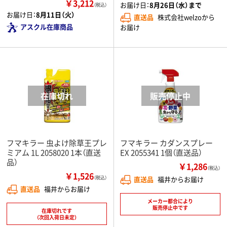
￥3,212
お届け日：
8月26日（水）まで
（税込）
お届け日：
8月11日（火）
直送品
株式会社welzoから
アスクル在庫商品
お届け
フマキラー 虫よけ除草王プレ
フマキラー カダンスプレー
ミアム 1L 2058020 1本（直送
EX 2055341 1個（直送品）
品）
￥1,286
（税込）
￥1,526
（税込）
直送品
福井からお届け
直送品
福井からお届け
メーカー都合により
販売停止中です
在庫切れです
（次回入荷日未定）