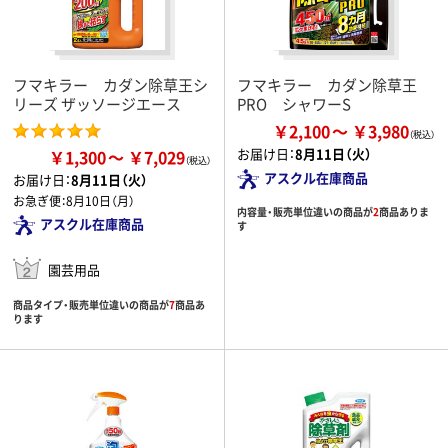
フマキラー カダン除草王シ
フマキラー カダン除草王
リーズ ザッソージエース
PRO シャワーS
￥2,100
￥3,980
お届け日：
8月11日（火）
￥1,300
￥7,029
アスクル在庫商品
お届け日：
8月11日（火）
お急ぎ便：
8月10日（月）
内容量・販売単位違いの商品が
2
商品ありま
アスクル在庫商品
す
園芸用品
商品タイプ・販売単位違いの商品が
7
商品あ
ります