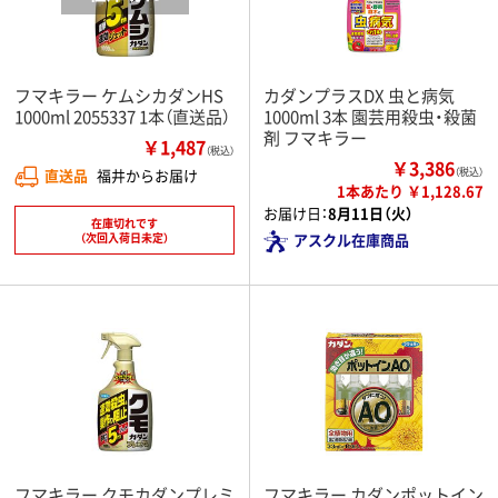
フマキラー ケムシカダンHS
カダンプラスDX 虫と病気
1000ml 2055337 1本（直送品）
1000ml 3本 園芸用殺虫・殺菌
剤 フマキラー
￥1,487
（税込）
￥3,386
直送品
福井からお届け
（税込）
1本あたり ￥1,128.67
お届け日：
8月11日（火）
在庫切れです
（次回入荷日未定）
アスクル在庫商品
フマキラー クモカダンプレミ
フマキラー カダンポットイン