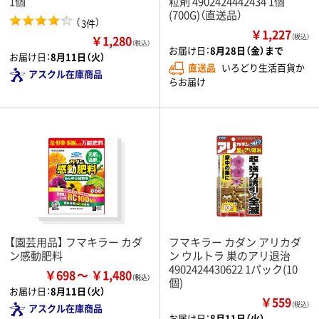
1個
粒剤 4902424442434 1個
(700G)（直送品）
（
）
3件
￥1,227
￥1,280
（税込）
（税込）
お届け日：
8月28日（金）まで
お届け日：
8月11日（火）
直送品
いろどり生活百貨か
アスクル在庫商品
らお届け
【園芸用品】 フマキラー カダ
フマキラー カダン アリカダ
ン感動肥料
ン ウルトラ 巣のアリ退治
4902424430622 1パック(10
￥698
￥1,480
個)
お届け日：
8月11日（火）
￥559
（税込）
アスクル在庫商品
お届け日：
8月11日（火）