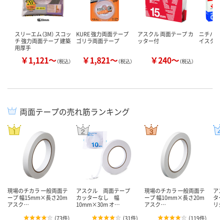
スリーエム（3M） スコッ
KURE 強力両面テープ
アスクル 両面テープ カ
ニチバン
チ 強力両面テープ 建築
ゴリラ両面テープ
ッター付
イスタッ
用厚手
￥1,121～
￥1,821～
￥240～
￥
（税込）
（税込）
（税込）
両面テープの売れ筋ランキング
現場のチカラ 一般両面テ
アスクル 両面テープ
現場のチカラ 一般両面テ
ア
ープ 幅15mm×長さ20m
カッターなし 幅
ープ 幅10mm×長さ20m
タ
アスク…
10mm×30m オ…
アスク…
リ
(
73件
)
(
31件
)
(
119件
)