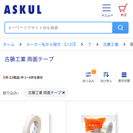
カゴ
メニュー
ホーム
メーカー名から探す - 【ハ行】
フ
古藤工業
古藤工業 両面テープ
1
6
件（23商品）中 1～6件を表示
表示切替
絞り込み
並び替え
古藤工業 両面テープ
絞り込み