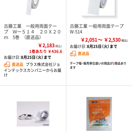
古藤工業 一般用両面テー
古藤工業 一般用両面テープ
プ Ｗー５１４ ２０Ｘ２０
W-514
ｍ 5巻 （直送品）
￥2,051
￥2,530
￥2,183
お届け日：
8月25日（火）まで
（税込）
1巻あたり ￥436.6
直送品
お届け日：
8月25日（火）まで
テープ幅・販売単位違いの商品が
2
商品あり
直送品
プラス株式会社ジョ
ます
インテックスカンパニーからお届
け