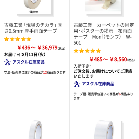
古藤工業 「現場のチカラ」 厚
古藤工業 カーペットの固定
さ0.5mm 厚手両面テープ
用・ポスターの掲示 布両面
テープ Monf（モンフ） W-
501
￥436
￥36,979
お届け日：
8月11日（火）
￥485
￥8,560
アスクル在庫商品
入荷予定：
ご注文後、お届けについてご連絡
寸法・販売単位違いの商品が
12
商品あります
いたします
アスクル在庫商品
テープ幅・販売単位違いの商品が
6
商品あり
ます