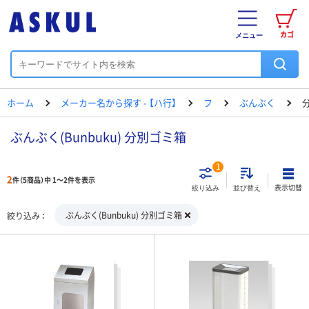
カゴ
メニュー
ホーム
メーカー名から探す - 【ハ行】
フ
ぶんぶく
ぶんぶく(Bunbuku) 分別ゴミ箱
1
2
件（5商品）中 1～2件を表示
表示切替
絞り込み
並び替え
ぶんぶく(Bunbuku) 分別ゴミ箱
絞り込み