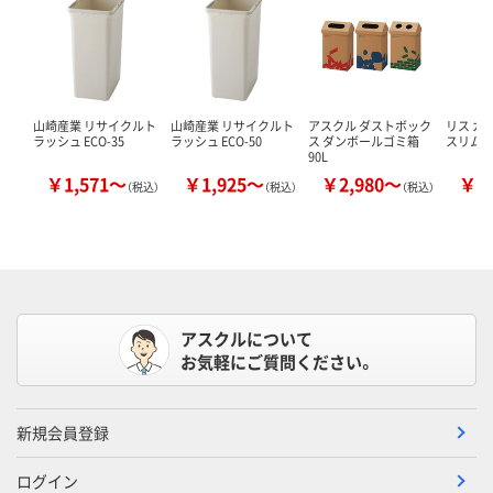
山崎産業 リサイクルト
山崎産業 リサイクルト
アスクル ダストボック
リス カ
ラッシュ ECO-35
ラッシュ ECO-50
ス ダンボールゴミ箱
スリム47
90L
￥1,571～
￥1,925～
￥2,980～
￥1
（税込）
（税込）
（税込）
アスクルについて
お気軽にご質問ください。
新規会員登録
ログイン