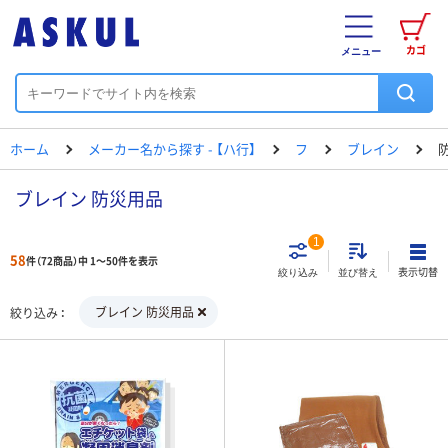
カゴ
メニュー
ホーム
メーカー名から探す - 【ハ行】
フ
ブレイン
ブレイン 防災用品
1
58
件（72商品）中 1～50件を表示
表示切替
絞り込み
並び替え
ブレイン 防災用品
絞り込み