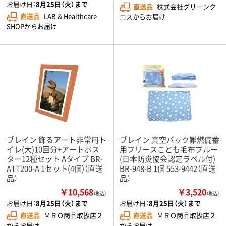
お届け日：
8月25日（火）まで
直送品
株式会社グリーンク
直送品
LAB & Healthcare
ロスからお届け
SHOPからお届け
ブレイン 飾るアート非常用ト
ブレイン 真空パック難燃備蓄
イレ(大)10回分+アートポス
用フリースこども毛布ブルー
ター12種セット Aタイプ BR-
(日本防炎協会認定ラベル付)
ATT200-A 1セット(4個)（直送
BR-948-B 1個 553-9442（直送
品）
品）
￥10,568
￥3,520
（税込）
（税込）
お届け日：
8月25日（火）まで
お届け日：
8月25日（火）まで
直送品
ＭＲＯ商品取扱店２
直送品
ＭＲＯ商品取扱店２
からお届け
からお届け