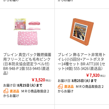
ブレイン 真空パック難燃備蓄
ブレイン 飾るアート非常用ト
用フリースこども毛布ピンク
イレ(小)5回分+アートポスタ
(日本防炎協会認定ラベル付)
ー14種セット BR-ATT100 1セ
BR-948-P 1個 553-9445（直送
ット(4個) 555-3426（直送品）
品）
￥7,920
（税込）
￥3,520
お届け日：
8月25日（火）まで
（税込）
お届け日：
8月25日（火）まで
直送品
ＭＲＯ商品取扱店２
直送品
ＭＲＯ商品取扱店２
からお届け
からお届け