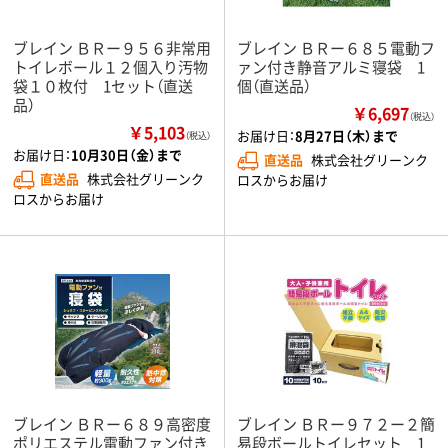
ブレイン ＢＲー９５６非常用
ブレイン ＢＲー６８５電動フ
トイレボール１２個入り汚物
ァン付き静音アルミ寝袋 1
袋１０枚付 1セット（直送
個（直送品）
品）
￥6,697
（税込）
￥5,103
お届け日：
8月27日（木）まで
（税込）
お届け日：
10月30日（金）まで
直送品
株式会社グリーンク
直送品
株式会社グリーンク
ロスからお届け
ロスからお届け
ブレイン ＢＲー６８９高密度
ブレイン ＢＲー９７２ー２簡
ポリエステル電動ファン付き
易段ボールトイレセット 1