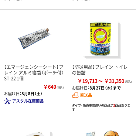
【エマージェンシーシート】ブ
【防災用品】ブレイン トイレ
レイン アルミ寝袋（ポーチ付）
の缶詰
ST-22 1個
￥19,713
￥31,350
￥649
お届け日：
8月27日（木）まで
（税込）
お届け日：
8月8日（土）
直送品
アスクル在庫商品
タイプ・販売単位違いの商品が
2
商品ありま
す