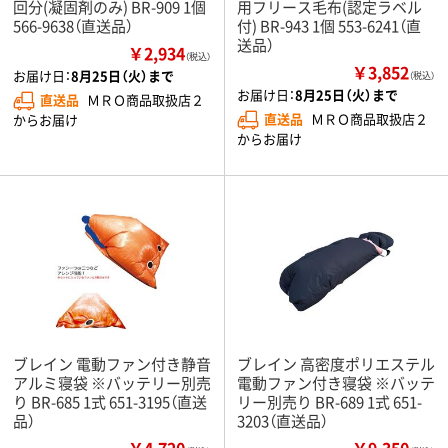
回分(凝固剤のみ) BR-909 1個
用フリース毛布(認定ラベル
566-9638（直送品）
付) BR-943 1個 553-6241（直
送品）
￥2,934
（税込）
￥3,852
お届け日：
8月25日（火）まで
（税込）
お届け日：
8月25日（火）まで
直送品
ＭＲＯ商品取扱店２
直送品
ＭＲＯ商品取扱店２
からお届け
からお届け
ブレイン 電動ファン付き静音
ブレイン 高密度ポリエステル
アルミ寝袋 ※バッテリー別売
電動ファン付き寝袋 ※バッテ
り BR-685 1式 651-3195（直送
リー別売り BR-689 1式 651-
品）
3203（直送品）