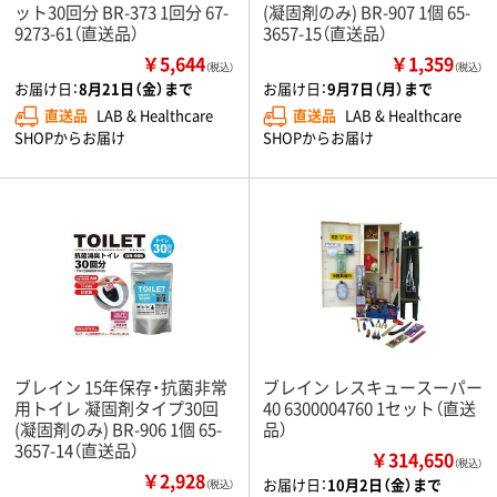
ット30回分 BR-373 1回分 67-
(凝固剤のみ) BR-907 1個 65-
9273-61（直送品）
3657-15（直送品）
￥5,644
￥1,359
（税込）
（税込）
お届け日：
8月21日（金）まで
お届け日：
9月7日（月）まで
直送品
LAB & Healthcare
直送品
LAB & Healthcare
SHOPからお届け
SHOPからお届け
ブレイン 15年保存・抗菌非常
ブレイン レスキュースーパー
用トイレ 凝固剤タイプ30回
40 6300004760 1セット（直送
(凝固剤のみ) BR-906 1個 65-
品）
3657-14（直送品）
￥314,650
（税込）
￥2,928
お届け日：
10月2日（金）まで
（税込）