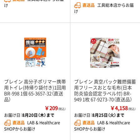
直送品
工具総本店からお届
け
け
ブレイン 高分子ポリマー携帯
ブレイン 真空パック難燃備蓄
用トイレ(持帰り袋付き)1回用
用フリースおとな毛布(日本
BR-998 1個 65-3657-32（直送
防炎協会認定ラベル付) BR-
品）
949 1枚 67-9273-70（直送品）
￥209
￥4,158
（税込）
（税込）
お届け日：
8月20日（木）まで
お届け日：
8月25日（火）まで
直送品
LAB & Healthcare
直送品
LAB & Healthcare
SHOPからお届け
SHOPからお届け