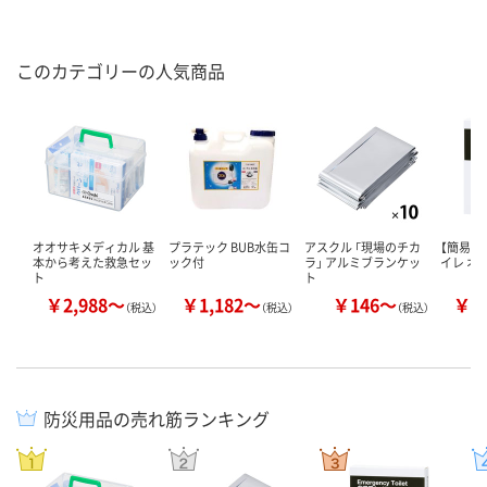
このカテゴリーの人気商品
オオサキメディカル 基
プラテック BUB水缶コ
アスクル 「現場のチカ
【簡易ト
本から考えた救急セッ
ック付
ラ」 アルミブランケッ
イレ オ
ト
ト
￥2,988～
￥1,182～
￥146～
￥1
（税込）
（税込）
（税込）
防災用品の売れ筋ランキング