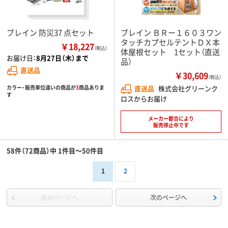
ブレイン 防災37 点セット
ブレイン ＢＲー１６０３ワン
タッチカプセルテントＤＸ本
￥18,227
（税込）
体屋根セット 1セット（直送
お届け日：
8月27日（木）まで
品）
直送品
￥30,609
（税込）
カラー・販売単位違いの商品が
3
商品ありま
直送品
株式会社グリーンク
す
ロスからお届け
メーカー都合により
販売停止中です
58件（72商品）中 1件目～50件目
1
2
前のページへ
次のページへ