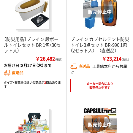
【防災用品】ブレイン 段ボー
ブレイン カプセルテント防災
ルトイレセット BR 1包（30セ
トイレ3点セット BR-990 1包
ット入）
（2セット入） （直送品）
￥26,482
￥23,214
（税込）
（税込）
お届け日：
8月27日（木）まで
直送品
工具総本店からお届
け
直送品
タイプ・販売単位違いの商品が
2
商品ありま
メーカー都合により
す
販売停止中です