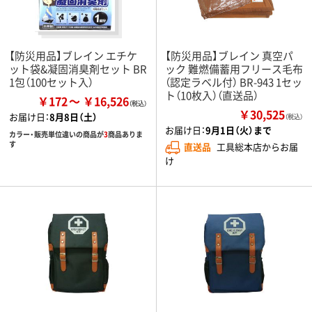
【防災用品】ブレイン エチケ
【防災用品】ブレイン 真空パ
ット袋&凝固消臭剤セット BR
ック 難燃備蓄用フリース毛布
1包（100セット入）
（認定ラベル付） BR-943 1セッ
ト（10枚入）（直送品）
￥172
￥16,526
￥30,525
お届け日：
8月8日（土）
（税込）
お届け日：
9月1日（火）まで
カラー・販売単位違いの商品が
3
商品ありま
す
直送品
工具総本店からお届
け