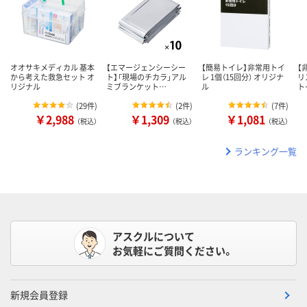
オオサキメディカル 基本
【エマージェンシーシー
【簡易トイレ】非常用トイ
【
から考えた救急セット オ
ト】「現場のチカラ」アル
レ 1個（15回分） オリジナ
リ
リジナル
ミブランケット…
ル
ト
(
29件
)
(
2件
)
(
7件
)
￥2,988
￥1,309
￥1,081
（税込）
（税込）
（税込）
ランキング一覧
アスクルについて
お気軽にご質問ください。
新規会員登録