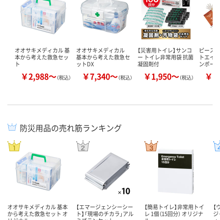
オオサキメディカル 基
オオサキメディカル
【災害用トイレ】サンコ
ピースア
本から考えた救急セッ
基本から考えた救急セ
ー トイレ非常用袋 抗菌
トエイド
ト
ットDX
凝固剤付
ンポー
￥2,988～
￥7,340～
￥1,950～
￥2
（税込）
（税込）
（税込）
防災用品の売れ筋ランキング
オオサキメディカル 基本
【エマージェンシーシー
【簡易トイレ】非常用トイ
【
から考えた救急セット オ
ト】「現場のチカラ」アル
レ 1個（15回分） オリジナ
ジ