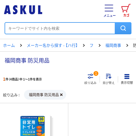
カゴ
メニュー
ホーム
メーカー名から探す - 【ハ行】
フ
福岡商事
福岡商事 防災用品
1
1
件（4商品）中 1～1件を表示
表示切替
絞り込み
並び替え
福岡商事 防災用品
絞り込み