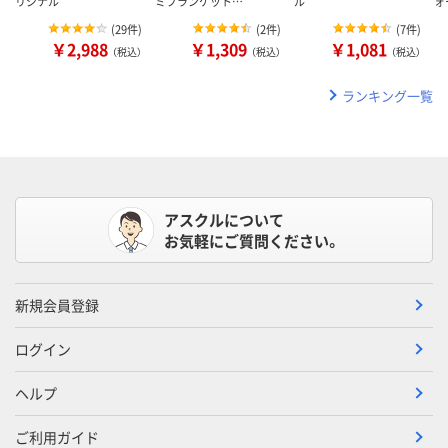
リジナル
ミブランケット…
ル
ォ
(
29件
)
(
2件
)
(
7件
)
￥2,988
￥1,309
￥1,081
（税込）
（税込）
（税込）
ランキング一覧
アスクルについて
お気軽にご質問ください。
新規会員登録
ログイン
ヘルプ
ご利用ガイド