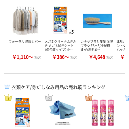
フォーラル 洋服カバー
メガネクリーナふきふ
カナヤブラシ産業 洋服
北見ハッ
き メガネ拭きシート
ブラシ FBー3/機械植
ントシャ
（個包装タイプ） 小…
え/白馬毛 6…
ハッカ
￥1,110～
￥386～
￥4,648
￥1
（税込）
（税込）
（税込）
衣類ケア/身だしなみ用品の売れ筋ランキング