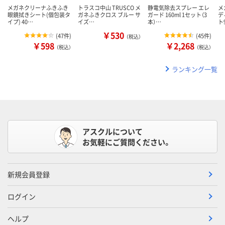
メガネクリーナふきふき
トラスコ中山 TRUSCO メ
静電気除去スプレー エレ
メ
眼鏡拭きシート(個包装タ
ガネふきクロス ブルー サ
ガード 160ml 1セット（3
デ
イプ) 40…
イズ…
本）…
ト
￥530
(
47件
)
(
45件
)
（税込）
￥598
￥2,268
（税込）
（税込）
ランキング一覧
アスクルについて
お気軽にご質問ください。
新規会員登録
ログイン
ヘルプ