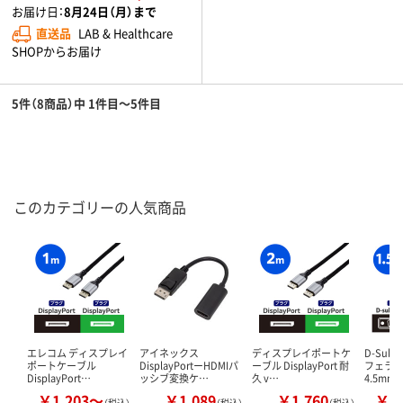
お届け日：
8月24日（月）まで
直送品
LAB & Healthcare
SHOPからお届け
5件（8商品）中 1件目～5件目
このカテゴリーの人気商品
エレコム ディスプレイ
アイネックス
ディスプレイポートケ
D-Sub
ポートケーブル
DisplayPortーHDMIパ
ーブル DisplayPort 耐
フェラ
DisplayPort…
ッシブ変換ケ…
久 v…
4.5mm
￥1,203～
￥1,089
￥1,760
￥1
（税込）
（税込）
（税込）