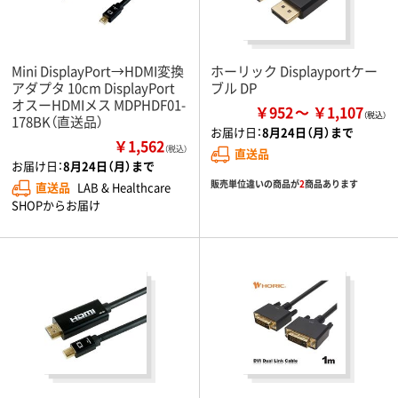
Mini DisplayPort→HDMI変換
ホーリック Displayportケー
アダプタ 10cm DisplayPort
ブル DP
オスーHDMIメス MDPHDF01-
￥952
￥1,107
178BK（直送品）
お届け日：
8月24日（月）まで
￥1,562
（税込）
直送品
お届け日：
8月24日（月）まで
販売単位違いの商品が
2
商品あります
直送品
LAB & Healthcare
SHOPからお届け