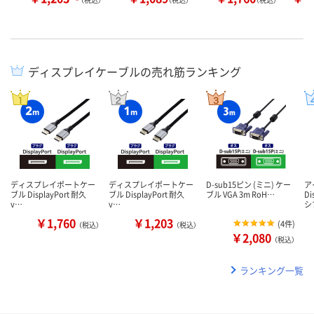
ディスプレイケーブルの売れ筋ランキング
ディスプレイポートケー
ディスプレイポートケー
D-sub15ピン (ミニ) ケー
ア
ブル DisplayPort 耐久
ブル DisplayPort 耐久
ブル VGA 3m RoH…
Di
v…
v…
シ
￥1,760
￥1,203
(
4件
)
（税込）
（税込）
￥2,080
（税込）
ランキング一覧