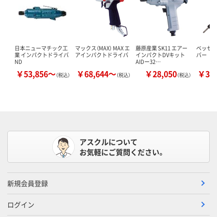
日本ニューマチック工
マックス（MAX） MAX エ
藤原産業 SK11 エアー
ベッセル
業 インパクトドライバ
アインパクトドライバ
インパクトDVキット
バー
ND
AIDー32…
￥53,856～
￥68,644～
￥28,050
￥30
（税込）
（税込）
（税込）
アスクルについて
お気軽にご質問ください。
新規会員登録
ログイン