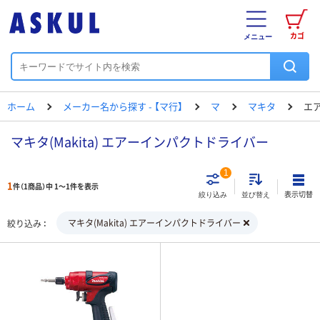
カゴ
メニュー
ホーム
メーカー名から探す - 【マ行】
マ
マキタ
エ
マキタ(Makita) エアーインパクトドライバー
1
1
件（1商品）中 1～1件を表示
表示切替
絞り込み
並び替え
マキタ(Makita) エアーインパクトドライバー
絞り込み