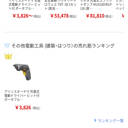
アイリスオーヤマ 充電
友定建機 バッテリート
マキタ 充電式スプリッ
ミルウ
式電動ドライバー ビッ
ロウェル TBT-38 1セッ
トポンプ MUX18DRGP
トリック
ト付 ポータブル…
ト（直送…
1台（直…
ベッター
￥3,826～
￥53,478
￥81,810
￥3
（税込）
（税込）
（税込）
その他電動工具 (建築・はつり）の売れ筋ランキング
アイリスオーヤマ 充電式
電動ドライバー ビット付
ポータブル…
￥3,826
（税込）
ランキング一覧