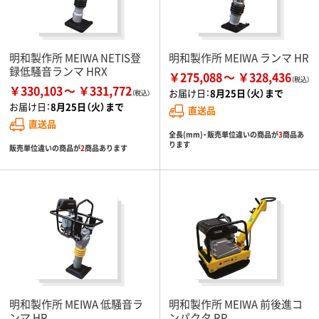
明和製作所 MEIWA NETIS登
明和製作所 MEIWA ランマ HR
録低騒音ランマ HRX
￥275,088
￥328,436
￥330,103
￥331,772
お届け日：
8月25日（火）まで
お届け日：
8月25日（火）まで
直送品
直送品
全長(mm)・販売単位違いの商品が
3
商品あ
ります
販売単位違いの商品が
2
商品あります
明和製作所 MEIWA 低騒音ラ
明和製作所 MEIWA 前後進コ
ンマ HR
ンパクタ RP