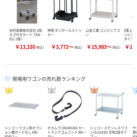
谷村実業株式会社 2段
伸晃 ダンボールストッ
山金工業 コンビニワゴ
【車上渡
カゴ付きカート TAN-
カー
ン
ンビニワ
951 1個（…
タイプ 
￥13,330
￥3,772～
￥15,983～
￥15
（税込）
（税込）
（税込）
現場用ワゴンの売れ筋ランキング
シンコー ワゴン用オプシ
オカムラ OKAMURA カー
シンコー ステンレスワゴ
サ
ョン棚ガードなし MB-
トラックゴムバンド RBー
ン(SUS430) 天地2段タイ
軽
6045 1…
10…
プ …
60