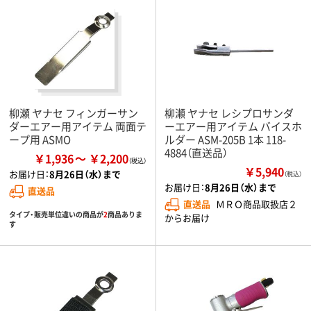
柳瀬 ヤナセ フィンガーサン
柳瀬 ヤナセ レシプロサンダ
ダーエアー用アイテム 両面テ
ーエアー用アイテム バイスホ
ープ用 ASMO
ルダー ASM-205B 1本 118-
4884（直送品）
￥1,936
￥2,200
￥5,940
お届け日：
8月26日（水）まで
（税込）
お届け日：
8月26日（水）まで
直送品
直送品
ＭＲＯ商品取扱店２
タイプ・販売単位違いの商品が
2
商品ありま
からお届け
す