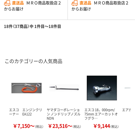
直送品
ＭＲＯ商品取扱店２
直送品
ＭＲＯ商品取扱店２
からお届け
からお届け
18件（37商品）中 1件目～18件目
このカテゴリーの人気商品
エスコ エンジンクリ
ヤマダコーポレーショ
エスコ 18，000rpm/
エアガン
ーナー EA122
ン ノンドリップノズル
75mm エアーカットオ
NDN
フグラ…
￥7,150～
￥23,516～
￥9,144
￥
（税込）
（税込）
（税込）