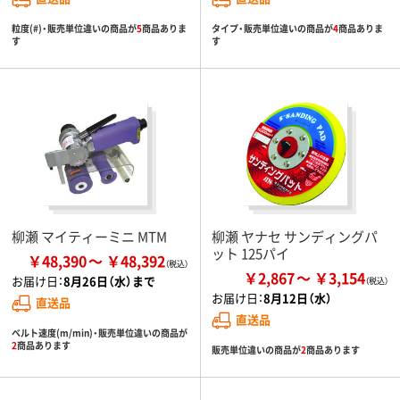
粒度(#)・販売単位違いの商品が
5
商品ありま
タイプ・販売単位違いの商品が
4
商品ありま
す
す
柳瀬 マイティーミニ MTM
柳瀬 ヤナセ サンディングパ
ット 125パイ
￥48,390
￥48,392
￥2,867
￥3,154
お届け日：
8月26日（水）まで
お届け日：
8月12日（水）
直送品
直送品
ベルト速度(m/min)・販売単位違いの商品が
2
商品あります
販売単位違いの商品が
2
商品あります