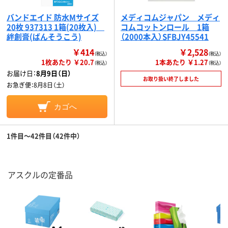
バンドエイド 防水Mサイズ
メディコムジャパン メディ
20枚 937313 1箱(20枚入)
コムコットンロール 1箱
絆創膏(ばんそうこう)
（2000本入）SFBJY45541
￥414
￥2,528
（税込）
（税込）
1枚あたり ￥20.7
1本あたり ￥1.27
（税込）
（税込）
お届け日：
8月9日（日）
お取り扱い終了しました
お急ぎ便：
8月8日（土）
カゴへ
1件目～42件目（42件中）
アスクルの定番品