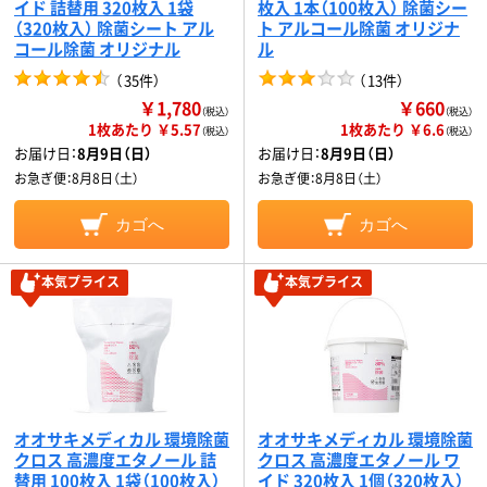
イド 詰替用 320枚入 1袋
枚入 1本（100枚入） 除菌シー
（320枚入） 除菌シート アル
ト アルコール除菌 オリジナ
コール除菌 オリジナル
ル
（
35件
）
（
13件
）
￥1,780
￥660
（税込）
（税込）
1枚あたり ￥5.57
1枚あたり ￥6.6
（税込）
（税込）
お届け日：
8月9日（日）
お届け日：
8月9日（日）
お急ぎ便：
8月8日（土）
お急ぎ便：
8月8日（土）
カゴへ
カゴへ
本気プライス
本気プライス
オオサキメディカル 環境除菌
オオサキメディカル 環境除菌
クロス 高濃度エタノール 詰
クロス 高濃度エタノール ワ
替用 100枚入 1袋（100枚入）
イド 320枚入 1個（320枚入）