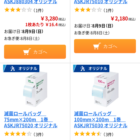
ASKJ880304 オリジナル
ASKJR75010 オリジナル
（
1件
）
（
1件
）
￥3,280
￥2,180
（税込）
（税込）
1枚あたり ￥16.4
お届け日：
8月9日（日）
（税込）
お届け日：
8月9日（日）
お急ぎ便：
8月8日（土）
お急ぎ便：
8月8日（土）
カゴへ
カゴへ
オリジナル
オリジナル
滅菌ロールバッグ
滅菌ロールバッグ
75mm×200m 1巻
100mm×200m 1巻
ASKJR75020 オリジナル
ASKJR75030 オリジナル
（
3件
）
（
3件
）