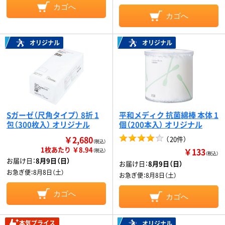
カゴへ
カゴへ
オリジナル
オリジナル
Sガーゼ（尺角タイプ） 8折 1
平和メディク 抗菌綿棒 本体 1
包（300枚入） オリジナル
個（200本入） オリジナル
￥2,680
（
20件
）
（税込）
1枚あたり ￥8.94
￥133
（税込）
（税込）
お届け日：
8月9日（日）
お届け日：
8月9日（日）
お急ぎ便：
8月8日（土）
お急ぎ便：
8月8日（土）
カゴへ
カゴへ
本気プライス
オリジナル