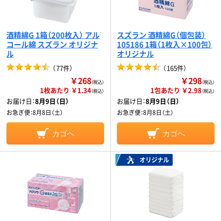
酒精綿G 1箱（200枚入） アル
スズラン 酒精綿G（個包装）
コール綿 スズラン オリジナ
105186 1箱（1枚入×100包）
ル
オリジナル
（
77件
）
（
165件
）
￥268
￥298
（税込）
（税込）
1枚あたり ￥1.34
1包あたり ￥2.98
（税込）
（税込）
お届け日：
8月9日（日）
お届け日：
8月9日（日）
お急ぎ便：
8月8日（土）
お急ぎ便：
8月8日（土）
カゴへ
カゴへ
オリジナル