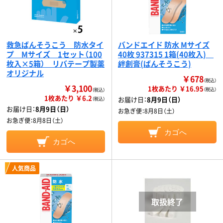
救急ばんそうこう 防水タイ
バンドエイド 防水 Mサイズ
プ Mサイズ 1セット（100
40枚 937315 1箱(40枚入)
枚入×5箱） リバテープ製薬
絆創膏(ばんそうこう)
オリジナル
￥678
（税込）
￥3,100
1枚あたり ￥16.95
（税込）
（税込）
1枚あたり ￥6.2
お届け日：
8月9日（日）
（税込）
お届け日：
8月9日（日）
お急ぎ便：
8月8日（土）
お急ぎ便：
8月8日（土）
カゴへ
カゴへ
人気商品