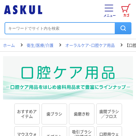
カゴ
メニュー
ホーム
衛生/医療/介護
オーラルケア・口腔ケア用品
【口
おすすめア
歯間ブラシ
歯ブラシ
歯磨き粉
イテム
／フロス
吸引ブラシ
マウスウォ
口腔用ウェ