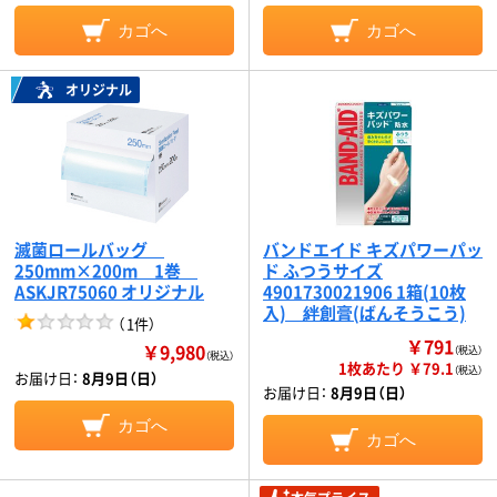
カゴへ
カゴへ
オリジナル
滅菌ロールバッグ
バンドエイド キズパワーパッ
250mm×200m 1巻
ド ふつうサイズ
ASKJR75060 オリジナル
4901730021906 1箱(10枚
入) 絆創膏(ばんそうこう)
（
1件
）
￥791
￥9,980
（税込）
（税込）
1枚あたり ￥79.1
（税込）
お届け日：
8月9日（日）
お届け日：
8月9日（日）
カゴへ
カゴへ