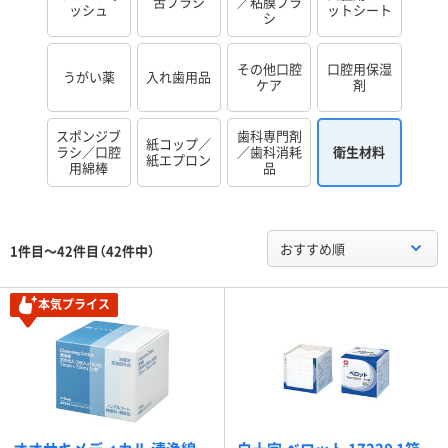
舌ブラシ
／粘膜ブラ
ッシュ
ットシート
シ
その他口腔
口腔用保湿
うがい薬
入れ歯用品
ケア
剤
スポンジブ
歯科専門剤
紙コップ／
ラシ／口腔
／歯科消耗
衛生材料
紙エプロン
用綿棒
品
おすすめ順
1件目～42件目（42件中）
本気プライス