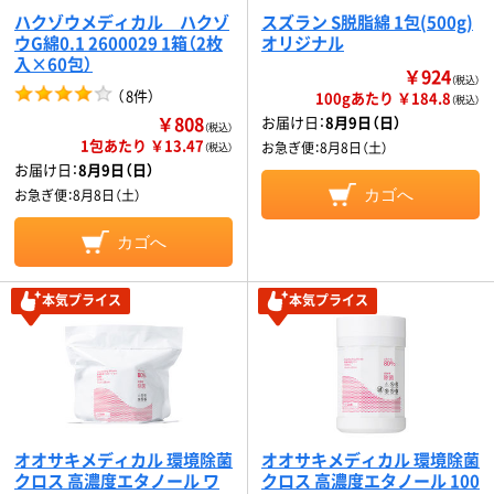
ハクゾウメディカル ハクゾ
スズラン S脱脂綿 1包(500g)
ウG綿0.1 2600029 1箱（2枚
オリジナル
入×60包）
￥924
（税込）
（
8件
）
100gあたり ￥184.8
（税込）
￥808
お届け日：
8月9日（日）
（税込）
1包あたり ￥13.47
お急ぎ便：
8月8日（土）
（税込）
お届け日：
8月9日（日）
お急ぎ便：
8月8日（土）
カゴへ
カゴへ
本気プライス
本気プライス
オオサキメディカル 環境除菌
オオサキメディカル 環境除菌
クロス 高濃度エタノール ワ
クロス 高濃度エタノール 100