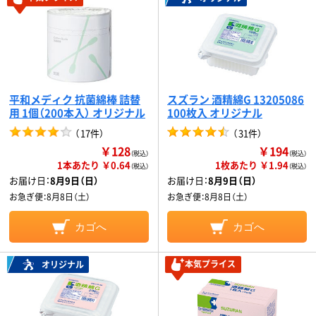
平和メディク 抗菌綿棒 詰替
スズラン 酒精綿G 13205086
用 1個（200本入） オリジナル
100枚入 オリジナル
（
17件
）
（
31件
）
￥128
￥194
（税込）
（税込）
1本あたり ￥0.64
1枚あたり ￥1.94
（税込）
（税込）
お届け日：
8月9日（日）
お届け日：
8月9日（日）
お急ぎ便：
8月8日（土）
お急ぎ便：
8月8日（土）
カゴへ
カゴへ
本気プライス
オリジナル