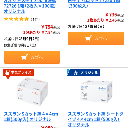
オオサキメディカル 清浄綿
白十字 べロット 17220 1箱
72726 1箱（2枚入×100包）
（300枚入）
オリジナル
￥736
（税込）
（
1件
）
1枚あたり ￥2.46
（税込）
￥794
お届け日：
8月9日（日）
（税込）
1包あたり ￥7.94
（税込）
お届け日：
8月9日（日）
カゴへ
お急ぎ便：
8月8日（土）
カゴへ
本気プライス
オリジナル
スズラン Sカット綿 4×4cm
スズラン Sカット綿 シートタ
1箱(500g入) オリジナル
イプ 4×4cm 1箱（500g入）
オリジナル
￥980