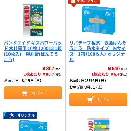
本気プライス
バンドエイド キズパワーパッ
リバテープ製薬 救急ばんそ
ド 水仕事用 10枚 120012 1箱
うこう 防水タイプ Mサイ
(10枚入) 絆創膏(ばんそう
ズ 1箱（100枚入） オリジナ
こう)
ル
￥807
￥640
（税込）
（税込）
1枚あたり ￥80.7
1枚あたり ￥6.4
（税込）
（税込）
お届け日：
8月9日（日）
お届け日：
8月9日（日）
お急ぎ便：
8月8日（土）
カゴへ
カゴへ
オリジナル