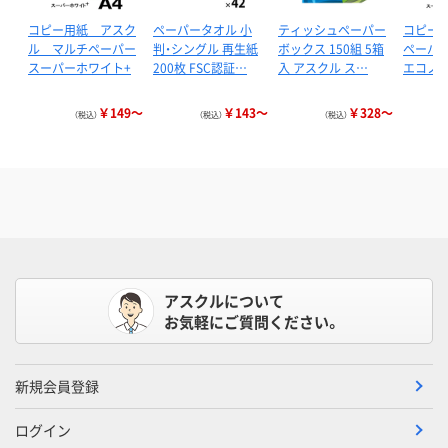
コピー用紙 アスク
ペーパータオル 小
ティッシュペーパー
コピー
ル マルチペーパー
判・シングル 再生紙
ボックス 150組 5箱
ペーパ
スーパーホワイト+
200枚 FSC認証…
入 アスクル ス…
エコノミ
￥149～
￥143～
￥328～
（税込）
（税込）
（税込）
アスクルについて
お気軽にご質問ください。
新規会員登録
ログイン