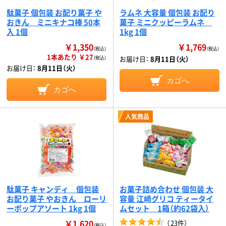
駄菓子 個包装 お配り菓子 や
ラムネ 大容量 個包装 お配り
おきん ミニキナコ棒 50本
菓子 ミニクッピーラムネ
入 1個
1kg 1個
￥1,350
￥1,769
（税込）
（税込）
1本あたり ￥27
お届け日：
8月11日（火）
（税込）
お届け日：
8月11日（火）
カゴへ
カゴへ
人気商品
駄菓子 キャンディ 個包装
お菓子詰め合わせ 個包装 大
お配り菓子 やおきん ローリ
容量 江崎グリコ ティータイ
ーポップアソート 1kg 1個
ムセット 1箱（約62袋入）
￥1,620
（
23件
）
（税込）