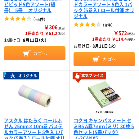
ビビッド5色アソート(短
ドカラーアソート 5色入 1パ
冊) 5冊 オリジナル
ック（5巻入） ロール付箋 オリ
ジナル
（
66件
）
（
9件
）
￥306
（税込）
￥572
1冊あたり ￥61.2
（税込）
（税込）
1巻あたり ￥114.4
お届け日：
8月11日（火）
（税込）
お届け日：
8月11日（火）
カゴへ
カゴへ
本気プライス
オリジナル
アスクル はたらく ロールふ
コクヨ キャンパスノート セ
せん 25mm×10m巻 パステ
ミB5 A罫7ｍｍ（ミリ） 30枚 5
ルカラーアソート 5色入 1パ
色セット（5冊パック）
ック（5巻入） ロール付箋 オリ
ノ-3CANX5