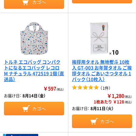
カゴへ
トルネ エコバッグ コンパク
挨拶用タオル 無地熨斗 10枚
トになるエコバッグ レコロ
入 GT-003 お年賀タオル ご挨
M ナチュラル 472519 1個（直
拶タオル ごあいさつタオル 1
送品）
パック（10枚入）
￥597
（
1件
）
（税込）
￥1,280
お届け日：
8月14日（金）
（税込）
1枚あたり ￥128
（税込）
お届け日：
8月11日（火）
カゴへ
カゴへ