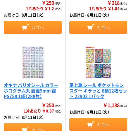
￥250
￥218
（税込）
（税込）
1片あたり ￥1.2
1片あたり ￥1.04
（税込）
（税込）
お届け日：
8月11日（火）
お届け日：
8月11日（火）
カゴへ
カゴへ
オキナ パリオシール カラー
尾上萬 シール ポケットモン
ホログラム丸 直径9mm 銀
スター キラッと 6柄12枚セッ
PS758 1袋（288片）
ト 22902 1パック
￥250
￥1,188
（税込）
（税込）
1片あたり ￥0.87
お届け日：
8月11日（火）
（税込）
お届け日：
8月11日（火）
カゴへ
カゴへ