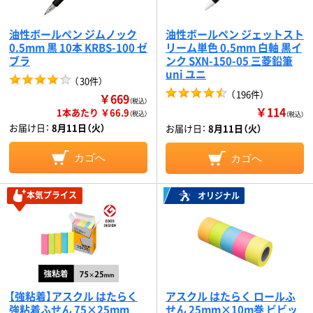
油性ボールペン ジムノック
油性ボールペン ジェットスト
0.5mm 黒 10本 KRBS-100 ゼ
リーム単色 0.5mm 白軸 黒イ
ブラ
ンク SXN-150-05 三菱鉛筆
uni ユニ
（
30件
）
（
196件
）
￥669
（税込）
￥114
1本あたり ￥66.9
（税込）
（税込）
お届け日：
8月11日（火）
お届け日：
8月11日（火）
カゴへ
カゴへ
本気プライス
オリジナル
【強粘着】アスクル はたらく
アスクル はたらく ロールふ
強粘着ふせん 75×25mm
せん 25mm×10m巻 ビビッ