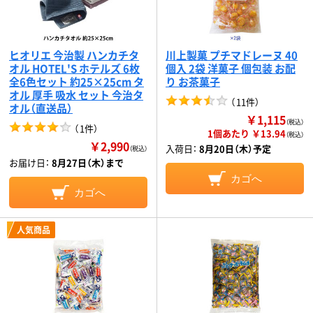
ヒオリエ 今治製 ハンカチタ
川上製菓 プチマドレーヌ 40
オル HOTEL'S ホテルズ 6枚
個入 2袋 洋菓子 個包装 お配
全6色セット 約25×25cm タ
り お茶菓子
オル 厚手 吸水 セット 今治タ
（
11件
）
オル（直送品）
￥1,115
（税込）
（
1件
）
1個あたり ￥13.94
（税込）
￥2,990
入荷日：
8月20日（木）予定
（税込）
お届け日：
8月27日（木）まで
カゴへ
カゴへ
人気商品