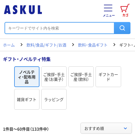
カゴ
メニュー
ホーム
飲料/食品/ギフト/お酒
飲料・食品ギフト
ギフト・
ギフト・ノベルティ特集
ノベルテ
ご挨拶・手土
ご挨拶・手土
ギフトカー
ィ・配布用
産（お菓子）
産（飲料）
ド
品
雑貨ギフト
ラッピング
おすすめ順
1件目～60件目（133件中）