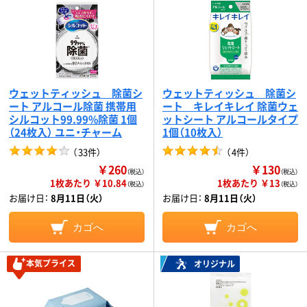
ウェットティッシュ 除菌シ
ウェットティッシュ 除菌シ
ート アルコール除菌 携帯用
ート キレイキレイ 除菌ウェ
シルコット99.99%除菌 1個
ットシート アルコールタイプ
（24枚入） ユニ・チャーム
1個（10枚入）
（
33件
）
（
4件
）
￥260
￥130
（税込）
（税込）
1枚あたり ￥10.84
1枚あたり ￥13
（税込）
（税込）
お届け日：
8月11日（火）
お届け日：
8月11日（火）
カゴへ
カゴへ
本気プライス
オリジナル