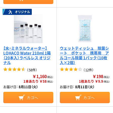
オリジナル
【水・ミネラルウォーター】
ウェットティッシュ 除菌シ
LOHACO Water 210ml 1箱
ート ポケット 携帯用 ア
（20本入）ラベルレス オリジ
ルコール除菌 1パック（10枚
ナル
入×2個）
（
58件
）
（
12件
）
￥1,160
￥198
（税込）
（税込）
1本あたり ￥58
1枚あたり ￥9.9
（税込）
（税込）
お届け日：
8月11日（火）
お届け日：
8月11日（火）
カゴへ
カゴへ