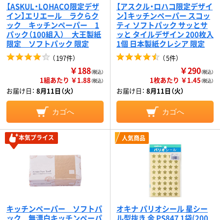
【ASKUL・LOHACO限定デザ
【アスクル・ロハコ限定デザイ
イン】エリエール ラクらク
ン】キッチンペーパー スコッ
ック キッチンペーパー 1
ティ ソフトパック サッとサ
パック（100組入） 大王製紙
ッと タイルデザイン 200枚入
限定 ソフトパック 限定
1個 日本製紙クレシア 限定
（
197件
）
（
5件
）
￥188
￥290
（税込）
（税込）
1組あたり ￥1.88
1枚あたり ￥1.45
（税込）
（税込）
お届け日：
8月11日（火）
お届け日：
8月11日（火）
カゴへ
カゴへ
本気プライス
人気商品
キッチンペーパー ソフトパ
オキナ パリオシール 星シー
ック 無漂白キッチンペーパ
ル型抜き 金 PS847 1袋(200