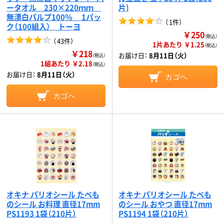
ータオル 230×220ｍｍ
片)
無漂白パルプ100％ 1パッ
（
1件
）
ク（100組入） トーヨ
￥250
（税込）
（
43件
）
1片あたり ￥1.25
（税込）
￥218
お届け日：
8月11日（火）
（税込）
1組あたり ￥2.18
（税込）
お届け日：
8月11日（火）
カゴへ
カゴへ
オキナ パリオシール たべも
オキナ パリオシール たべも
のシール お料理 直径17mm
のシール おやつ 直径17mm
PS1193 1袋（210片）
PS1194 1袋（210片）