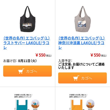
（世界の名作）エコバッグ（L）
（世界の名作）エコバッグ（L）
ラストサパー LAKOLE/ラコ
神奈川沖浪裏 LAKOLE/ラコ
レ
レ
￥550
￥550
（税込）
（税込）
お届け日：
8月11日（火）
入荷予定：
ご注文後、お届けについてご連絡
いたします
カゴへ
カゴへ