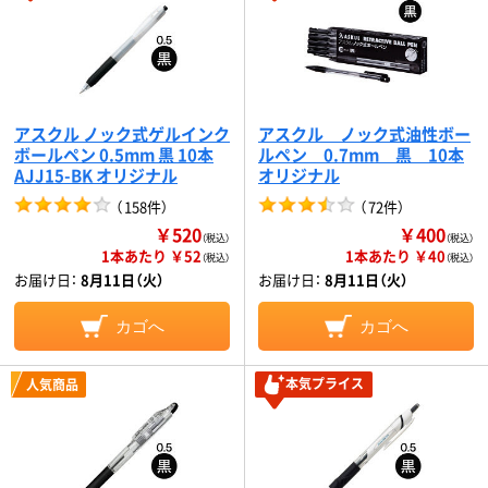
アスクル ノック式ゲルインク
アスクル ノック式油性ボー
ボールペン 0.5mm 黒 10本
ルペン 0.7mm 黒 10本
AJJ15-BK オリジナル
オリジナル
（
158件
）
（
72件
）
￥520
￥400
（税込）
（税込）
1本あたり ￥52
1本あたり ￥40
（税込）
（税込）
お届け日：
8月11日（火）
お届け日：
8月11日（火）
カゴへ
カゴへ
本気プライス
人気商品