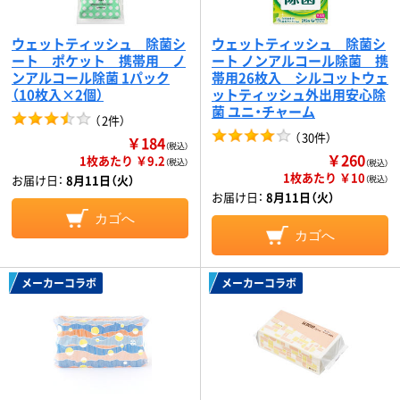
ウェットティッシュ 除菌シ
ウェットティッシュ 除菌シ
ート ポケット 携帯用 ノ
ート ノンアルコール除菌 携
ンアルコール除菌 1パック
帯用26枚入 シルコットウェ
（10枚入×2個）
ットティッシュ外出用安心除
菌 ユニ・チャーム
（
2件
）
（
30件
）
￥184
（税込）
￥260
1枚あたり ￥9.2
（税込）
（税込）
1枚あたり ￥10
お届け日：
8月11日（火）
（税込）
お届け日：
8月11日（火）
カゴへ
カゴへ
メーカーコラボ
メーカーコラボ