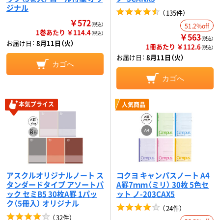
ジナル
（
135件
）
￥572
（税込）
51.2%off
1巻あたり ￥114.4
（税込）
￥563
（税込）
お届け日：
8月11日（火）
1冊あたり ￥112.6
（税込）
お届け日：
8月11日（火）
カゴへ
カゴへ
本気プライス
人気商品
アスクルオリジナルノート ス
コクヨ キャンパスノート A4
タンダードタイプ アソートパ
A罫7ｍｍ（ミリ） 30枚 5色セ
ック セミB5 30枚A罫 1パッ
ット ノ-203CAX5
ク（5冊入） オリジナル
（
24件
）
（
32件
）