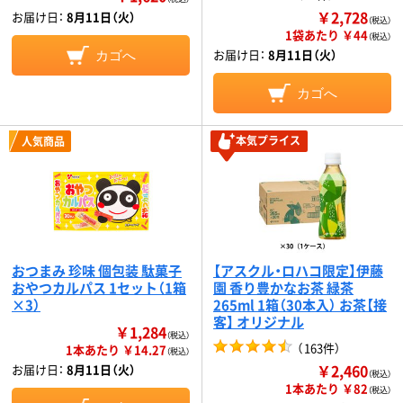
￥2,728
お届け日：
8月11日（火）
（税込）
1袋あたり ￥44
（税込）
お届け日：
8月11日（火）
カゴへ
カゴへ
本気プライス
人気商品
おつまみ 珍味 個包装 駄菓子
【アスクル・ロハコ限定】伊藤
おやつカルパス 1セット（1箱
園 香り豊かなお茶 緑茶
×3）
265ml 1箱（30本入） お茶【接
客】 オリジナル
￥1,284
（税込）
（
163件
）
1本あたり ￥14.27
（税込）
￥2,460
お届け日：
8月11日（火）
（税込）
1本あたり ￥82
（税込）