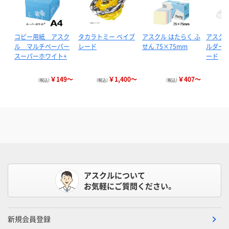
コピー用紙 アスク
タカラトミー ベイブ
アスクル はたらく ふ
アスクル
ル マルチペーパー
レード
せん 75×75mm
ルダー 
スーパーホワイト+
ード
￥149～
￥1,400～
￥407～
（税込）
（税込）
（税込）
アスクルについて
お気軽にご質問ください。
新規会員登録