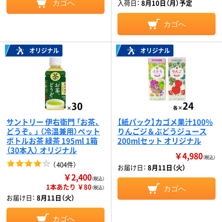
入荷日：
8月10日（月）予定
カゴへ
カゴへ
オリジナル
オリジナル
サントリー 伊右衛門 「お茶、
【紙パック】カゴメ果汁100%
どうぞ。」 （冷温兼用）ペット
りんごジ＆ぶどうジュース
ボトルお茶 緑茶 195ml 1箱
200mlセット オリジナル
（30本入） オリジナル
￥4,980
（税込）
（
404件
）
お届け日：
8月11日（火）
￥2,400
（税込）
1本あたり ￥80
（税込）
カゴへ
お届け日：
8月11日（火）
カゴへ