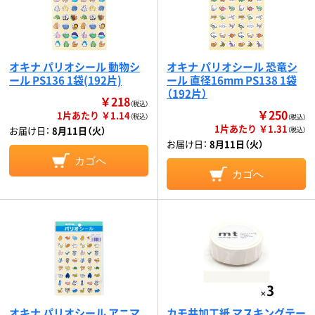
オキナ パリオシール 動物シ
オキナ パリオシール 恐竜シ
ール PS136 1袋(192片)
ール 直径16mm PS138 1袋
（192片）
￥218
（税込）
￥250
1片あたり ￥1.14
（税込）
（税込）
1片あたり ￥1.31
お届け日：
8月11日（火）
（税込）
お届け日：
8月11日（火）
カゴへ
カゴへ
オキナ パリオシール アニマ
カモ井加工紙 マスキングテー