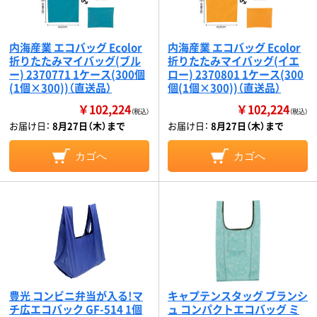
内海産業 エコバッグ Ecolor
内海産業 エコバッグ Ecolor
折りたたみマイバッグ(ブル
折りたたみマイバッグ(イエ
ー) 2370771 1ケース(300個
ロー) 2370801 1ケース(300
(1個×300))（直送品）
個(1個×300))（直送品）
￥102,224
￥102,224
（税込）
（税込）
お届け日：
8月27日（木）まで
お届け日：
8月27日（木）まで
カゴへ
カゴへ
豊光 コンビニ弁当が入る!マ
キャプテンスタッグ ブランシ
チ広エコバック GF-514 1個
ュ コンパクトエコバッグ ミ