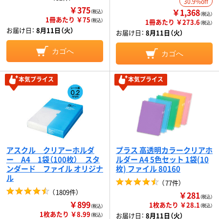
30.9%off
￥375
￥1,368
（税込）
（税込）
1冊あたり ￥75
（税込）
1冊あたり ￥273.6
（税込）
お届け日：
8月11日（火）
お届け日：
8月11日（火）
カゴへ
カゴへ
本気プライス
本気プライス
アスクル クリアーホルダ
プラス 高透明カラークリアホ
ー A4 1袋（100枚） スタ
ルダー A4 5色セット 1袋(10
ンダード ファイル オリジナ
枚) ファイル 80160
ル
（
77件
）
（
1809件
）
￥281
（税込）
￥899
1枚あたり ￥28.1
（税込）
（税込）
1枚あたり ￥8.99
お届け日：
8月11日（火）
（税込）