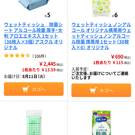
ウェットティッシュ 除菌シ
ウェットティッシュ ノンアル
ート アルコール除菌 厚手・大
コール オリジナル携帯用ウェ
判 アロエエキス入 1セット
ットティッシュノンアルコー
（36枚入×5個）アスクル オリ
ル除菌 携帯用 1セット（30枚
ジナル
入×6） オリジナル
￥690
（
106件
）
（税込）
1枚あたり ￥115
￥2,445
（税込）
（税込）
入荷予定：
1枚あたり ￥13.59
（税込）
ご注文後、お届けについてご連絡
お届け日：
8月11日（火）
いたします
カゴへ
カゴへ