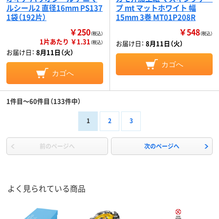
ルシール2 直径16mm PS137
プ mt マットホワイト 幅
1袋（192片）
15mm 3巻 MT01P208R
￥250
￥548
（税込）
（税込）
1片あたり ￥1.31
お届け日：
8月11日（火）
（税込）
お届け日：
8月11日（火）
カゴへ
カゴへ
1件目～60件目（133件中）
1
2
3
前のページへ
次のページへ
よく見られている商品