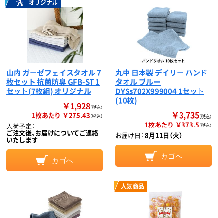
オリジナル
山内 ガーゼフェイスタオル 7
丸中 日本製 デイリー ハンド
枚セット 抗菌防臭 GFB-ST 1
タオル ブルー
セット(7枚組) オリジナル
DYSs702X999004 1セット
(10枚)
￥1,928
（税込）
￥3,735
1枚あたり ￥275.43
（税込）
（税込）
1枚あたり ￥373.5
入荷予定：
（税込）
ご注文後、お届けについてご連絡
お届け日：
8月11日（火）
いたします
カゴへ
カゴへ
人気商品