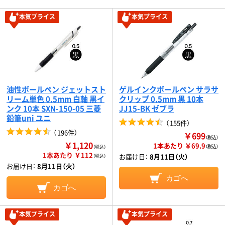
本気プライス
本気プライス
油性ボールペン ジェットスト
ゲルインクボールペン サラサ
リーム単色 0.5mm 白軸 黒イ
クリップ 0.5mm 黒 10本
ンク 10本 SXN-150-05 三菱
JJ15-BK ゼブラ
鉛筆uni ユニ
（
155件
）
（
196件
）
￥699
（税込）
￥1,120
1本あたり ￥69.9
（税込）
（税込）
1本あたり ￥112
お届け日：
8月11日（火）
（税込）
お届け日：
8月11日（火）
カゴへ
カゴへ
本気プライス
本気プライス