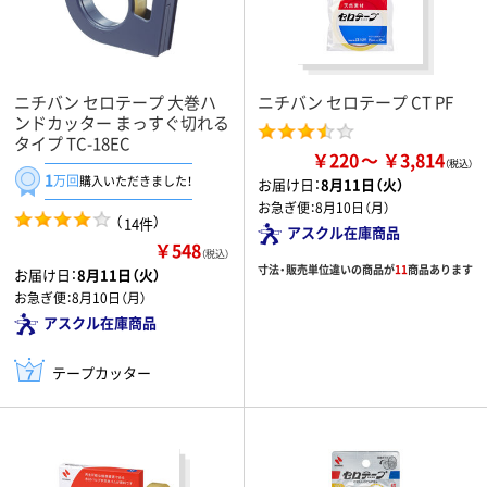
ニチバン セロテープ 大巻ハ
ニチバン セロテープ CT PF
ンドカッター まっすぐ切れる
タイプ TC-18EC
￥220
￥3,814
1
万回
購入いただきました！
お届け日：
8月11日（火）
お急ぎ便：
8月10日（月）
（
）
14件
アスクル在庫商品
￥548
（税込）
寸法・販売単位違いの商品が
11
商品あります
お届け日：
8月11日（火）
お急ぎ便：
8月10日（月）
アスクル在庫商品
テープカッター