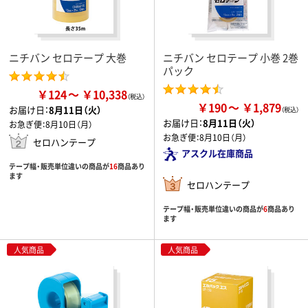
ニチバン セロテープ 大巻
ニチバン セロテープ 小巻 2巻
パック
￥124
￥10,338
￥190
￥1,879
お届け日：
8月11日（火）
お届け日：
8月11日（火）
お急ぎ便：
8月10日（月）
お急ぎ便：
8月10日（月）
セロハンテープ
アスクル在庫商品
テープ幅・販売単位違いの商品が
16
商品あり
ます
セロハンテープ
テープ幅・販売単位違いの商品が
6
商品あり
ます
人気商品
人気商品