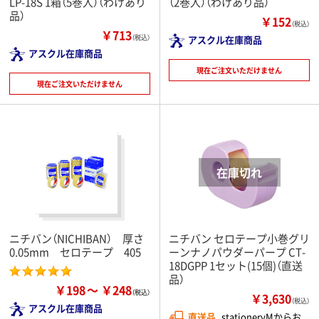
LP-18S 1箱（5巻入）（わけあり
（2巻入）（わけあり品）
品）
￥152
（税込）
￥713
（税込）
アスクル在庫商品
アスクル在庫商品
現在ご注文いただけません
現在ご注文いただけません
ニチバン（NICHIBAN） 厚さ
ニチバン セロテープ小巻グリ
0.05mm セロテープ 405
ーンナノパウダーパープ CT-
18DGPP 1セット(15個)（直送
品）
￥198
￥248
￥3,630
（税込）
アスクル在庫商品
直送品
stationeryMからお