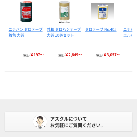
ニチバン セロテープ
共和 セロハンテープ
セロテープ No.405
ニチバン
着色 大巻
大巻 10巻セット
エルパッ
￥197～
￥2,849～
￥3,057～
（税込）
（税込）
（税込）
アスクルについて
お気軽にご質問ください。