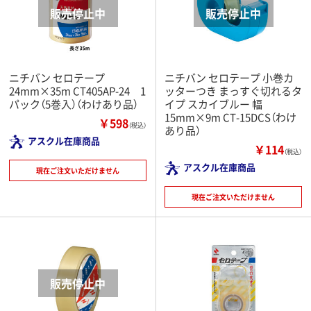
ニチバン セロテープ
ニチバン セロテープ 小巻カ
24mm×35m CT405AP-24 1
ッターつき まっすぐ切れるタ
パック（5巻入）（わけあり品）
イプ スカイブルー 幅
15mm×9m CT-15DCS（わけ
￥598
（税込）
あり品）
アスクル在庫商品
￥114
（税込）
アスクル在庫商品
現在ご注文いただけません
現在ご注文いただけません