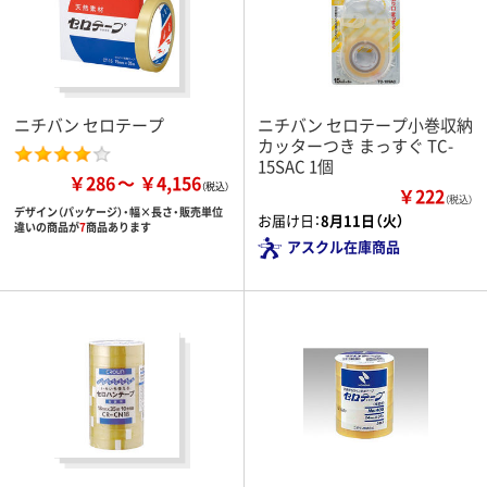
ニチバン セロテープ
ニチバン セロテープ小巻収納
カッターつき まっすぐ TC-
15SAC 1個
￥286
￥4,156
￥222
（税込）
デザイン（パッケージ）・幅×長さ・販売単位
お届け日：
8月11日（火）
違いの商品が
7
商品あります
アスクル在庫商品