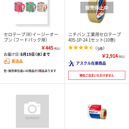
セロテープ（R）イージーオー
ニチバン 工業用セロテープ
プン （フードパック用）
405-1P-24 1セット(10巻)
￥445
（
）
5件
（税込）
お届け日：
8月19日（水）まで
￥2,914
（税込）
直送品
アスクル在庫商品
色・販売単位違いの商品が
3
商品あります
現在ご注文いただけません