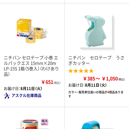
ニチバン セロテープ 小巻 エ
ニチバン セロテープ うさ
ルパックエス 15mm×20m
ぎカッター
LP-15S 1箱（5巻入）（わけあり
品）
￥385
￥1,050
￥651
（税込）
お届け日：
8月11日（火）
お届け日：
8月11日（火）
カラー・販売単位違いの商品が
4
商品ありま
アスクル在庫商品
す