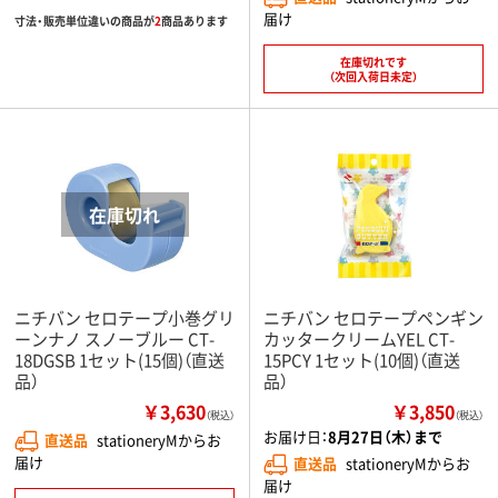
届け
寸法・販売単位違いの商品が
2
商品あります
在庫切れです
（次回入荷日未定）
ニチバン セロテープ小巻グリ
ニチバン セロテープペンギン
ーンナノ スノーブルー CT-
カッタークリームYEL CT-
18DGSB 1セット(15個)（直送
15PCY 1セット(10個)（直送
品）
品）
￥3,630
￥3,850
（税込）
（税込）
お届け日：
8月27日（木）まで
直送品
stationeryMからお
届け
直送品
stationeryMからお
届け