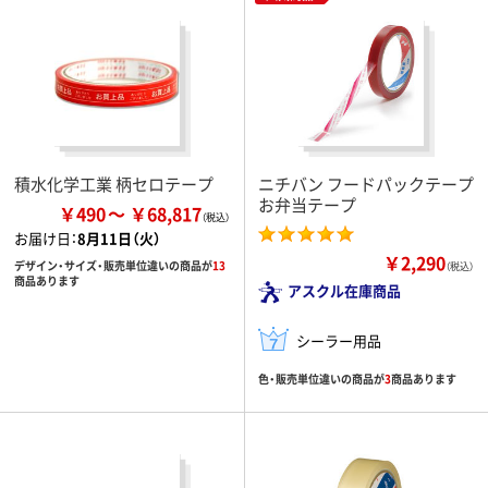
積水化学工業 柄セロテープ
ニチバン フードパックテープ
お弁当テープ
￥490
￥68,817
お届け日：
8月11日（火）
￥2,290
デザイン・サイズ・販売単位違いの商品が
13
（税込）
商品あります
アスクル在庫商品
シーラー用品
色・販売単位違いの商品が
3
商品あります