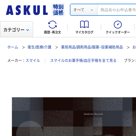
すべて
カテゴリー
履歴・再注文
マイカタログ
クイックオーダー
ホーム
衛生/医療/介護
薬局用品/調剤用品/服薬・投薬補助用品
お
メーカー
スマイル
スマイルのお薬手帳/血圧手帳を全て見る
ブラン