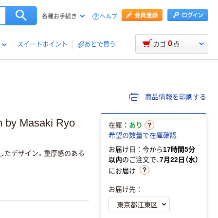
ヘルプ
各種お手続き
0
スイートポイント
あとで買う
カゴ
点
商品情報を印刷する
by Masaki Ryo
在庫：
あり
希望の数量で在庫確認
お届け日：今から
17時間5分
したデザイン。重厚感のある
以内
のご注文で、
7月22日（水）
にお届け
お届け先：