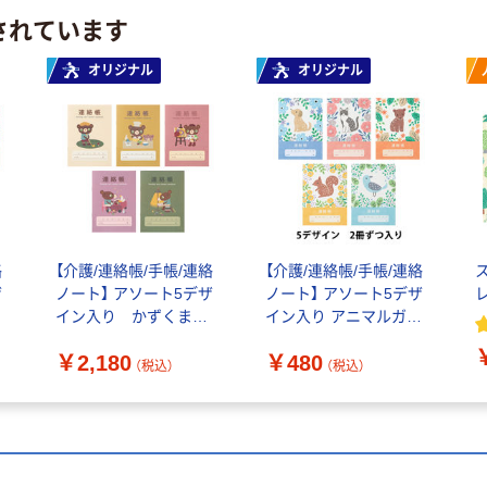
されています
オリジナル
オリジナル
絡
【介護/連絡帳/手帳/連絡
【介護/連絡帳/手帳/連絡
ザ
ノート】 アソート5デザ
ノート】 アソート5デザ
レ
イン入り かずくま
イン入り アニマルガー
days 介護連絡帳 1セッ
デン 介護連絡帳 1束（10
￥2,180
￥480
ト（50冊入：10冊×5） デ
冊入） デイサービス連絡
（税込）
（税込）
イサービス連絡帳 オ
帳 連絡手帳 オリジナ
リジナル
ル