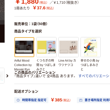
￥1,880
／￥1,710（税抜き）
（税込）
￥37.6
1冊あたり
（税込）
販売単位：1袋（50冊）
商品タイプを選択
Artful Mood
くつろぎの時
Line Art by カ
幸せの小鳥 by
Collection by
間 by つぼしま
ワツナツコ
つぼしまみさ
Masaki Ryo
みさと
と
この商品のバリエーション
「商品タイプ」違いで 全4商品 あります。
すべてのバリエーシ
配送オプション
￥385
時間帯指定 指定可
置き場所指定 利用
（税込）