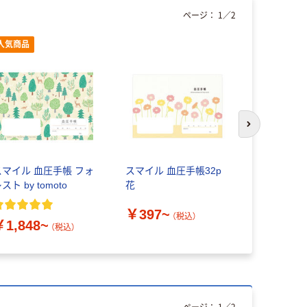
ページ：
1
／
2
人気商品
人気商品
次のスライド
スマイル 血圧手帳 フォ
スマイル 血圧手帳32p
ハピラ お
スト by tomoto
花
ー
￥397~
（税込）
￥1,848~
￥2,536
（税込）
ページ：
1
／
2