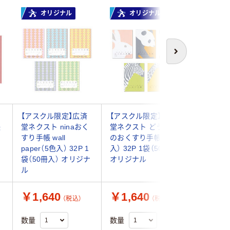
オリジナル
オリジナル
人気商
次へ
【アスクル限定】広済
【アスクル限定】広済
スマイル
帳
堂ネクスト ninaおく
堂ネクスト どうぶつ
ーデン 
袋
すり手帳 wall
のおくすり手帳（5種
by tomot
paper（5色入） 32P 1
入） 32P 1袋（50冊入）
袋（50冊）
袋（50冊入） オリジナ
オリジナル
ル
￥1,640
￥1,640
￥1,7
（税込）
（税込）
数量
数量
数量