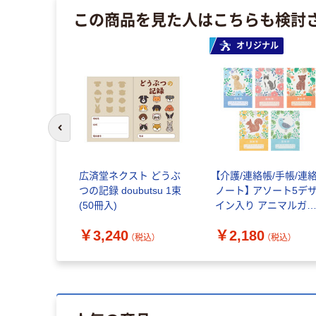
この商品を見た人はこちらも検討
オリジナル
前のスライドへ
広済堂ネクスト どうぶ
【介護/連絡帳/手帳/連
つの記録 doubutsu 1束
ノート】 アソート5デ
(50冊入)
イン入り アニマルガー
デン 介護連絡帳 1セッ
￥3,240
￥2,180
ト（50冊入：10冊×5） デ
（税込）
（税込）
イサービス連絡 オリジ
ナル