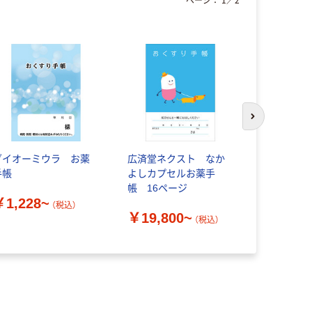
次のスライド
ダイオーミウラ お薬
広済堂ネクスト なか
お薬手帳 
手帳
よしカプセルお薬手
めタイプ
帳 16ページ
￥1,228~
￥4,010
（税込）
￥19,800~
（税込）