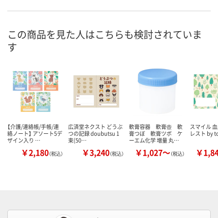
この商品を見た人はこちらも検討されていま
す
【介護/連絡帳/手帳/連
広済堂ネクスト どうぶ
軟膏容器 軟膏壺 軟
スマイル 血
絡ノート】 アソート5デ
つの記録 doubutsu 1
膏つぼ 軟膏ツボ ケ
レスト by t
ザイン入り …
束(50…
ーエム化学 増量 丸…
￥2,180
￥3,240
￥1,027～
￥1,8
（税込）
（税込）
（税込）