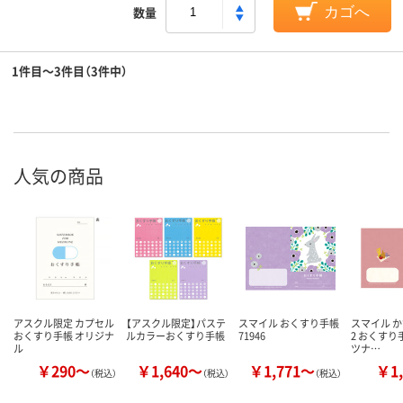
数量
カゴへ
1件目～3件目（3件中）
人気の商品
アスクル限定 カプセル
【アスクル限定】パステ
スマイル おくすり手帳
スマイル か
おくすり手帳 オリジナ
ルカラーおくすり手帳
71946
2 おくすり手
ル
ツナ…
￥290～
￥1,640～
￥1,771～
￥1,
（税込）
（税込）
（税込）