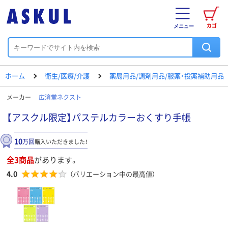
カゴ
メニュー
ホーム
衛生/医療/介護
薬局用品/調剤用品/服薬・投薬補助用品
メーカー
広済堂ネクスト
【アスクル限定】パステルカラーおくすり手帳
10
万回
購入いただきました！
全3商品
があります。
4.0
（バリエーション中の最高値）