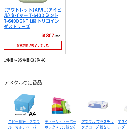
【アウトレット】AIVIL（アイビ
ル）タイマー T-640D ミント
T-640DGNT 1個 トリコイン
ダストリーズ
￥807
（税込）
お取り扱い終了しました
1件目～35件目（35件中）
アスクルの定番品
コピー用紙 アスク
ティッシュペーパー
アスクル プラスチッ
アスクル
ル マルチペーパー
ボックス 150組 5箱
クグローブ 粉なし
ルダー 