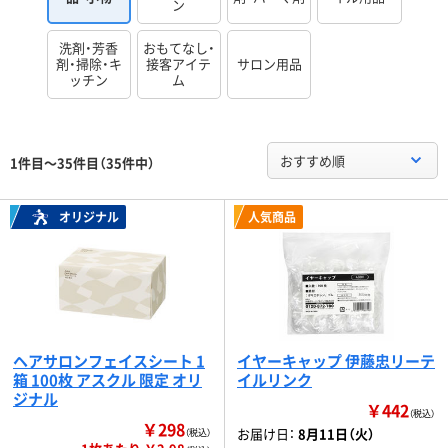
ン
洗剤・芳香
おもてなし・
剤・掃除・キ
接客アイテ
サロン用品
ッチン
ム
おすすめ順
1件目～35件目（35件中）
オリジナル
人気商品
ヘアサロンフェイスシート 1
イヤーキャップ 伊藤忠リーテ
箱 100枚 アスクル 限定 オリ
イルリンク
ジナル
￥442
（税込）
￥298
お届け日：
8月11日（火）
（税込）