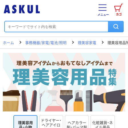
カゴ
メニュー
ホーム
事務機器/家電/電池/照明
理美容家電
理美容用品
ドライヤー・
理美容用
ヘアカラー
化粧雑貨・ネ
ヘアアイロ
品・小物
剤・パーマ剤
イル用品