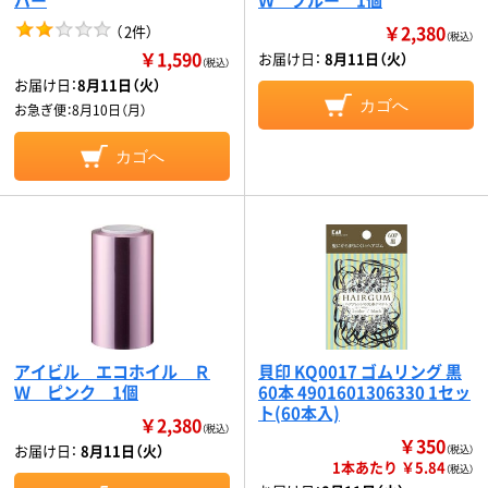
￥2,380
（
2件
）
（税込）
￥1,590
お届け日：
8月11日（火）
（税込）
お届け日：
8月11日（火）
カゴへ
お急ぎ便：
8月10日（月）
カゴへ
アイビル エコホイル Ｒ
貝印 KQ0017 ゴムリング 黒
Ｗ ピンク 1個
60本 4901601306330 1セッ
ト(60本入)
￥2,380
（税込）
￥350
お届け日：
8月11日（火）
（税込）
1本あたり ￥5.84
（税込）