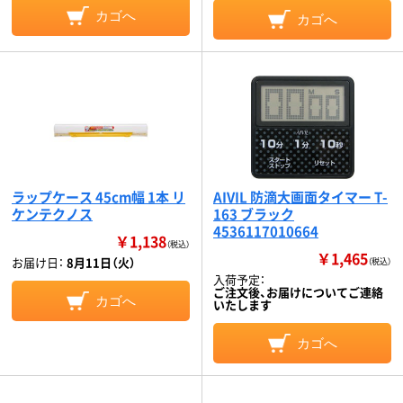
カゴへ
カゴへ
ラップケース 45cm幅 1本 リ
AIVIL 防滴大画面タイマー T-
ケンテクノス
163 ブラック
4536117010664
￥1,138
（税込）
￥1,465
お届け日：
8月11日（火）
（税込）
入荷予定：
ご注文後、お届けについてご連絡
カゴへ
いたします
カゴへ