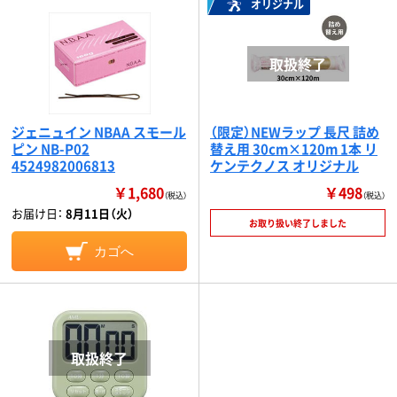
オリジナル
ジェニュイン NBAA スモール
（限定）NEWラップ 長尺 詰め
ピン NB-P02
替え用 30cm×120m 1本 リ
4524982006813
ケンテクノス オリジナル
￥1,680
￥498
（税込）
（税込）
お届け日：
8月11日（火）
お取り扱い終了しました
カゴへ