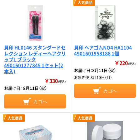
人気商品
貝印 HL0146 スタンダードセ
貝印 ヘアゴムNO4 HA1104
レクション レディーヘアクリ
4901601958188 1個
ップL ブラック
￥220
4901601277845 1セット(2
（税込）
お届け日：
8月11日（火）
本入)
お急ぎ便：
8月10日（月）
￥330
（税込）
お届け日：
8月11日（火）
カゴへ
カゴへ
人気商品
人気商品