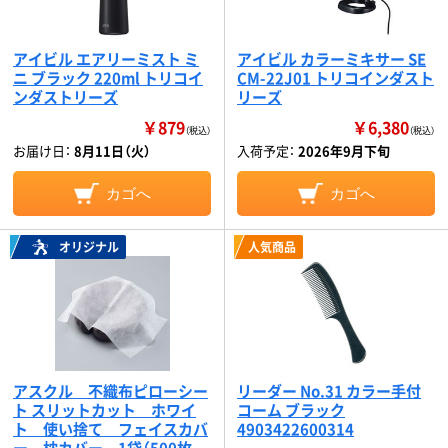
アイビル エアリーミスト ミ
アイビル カラーミキサー SE
ニ ブラック 220ml トリコイ
CM-22J01 トリコインダスト
ンダストリーズ
リーズ
￥879
￥6,380
（税込）
（税込）
お届け日：
8月11日（火）
入荷予定：
2026年9月下旬
カゴへ
カゴへ
オリジナル
人気商品
アスクル 不織布ピローシー
リーダー No.31 カラー手付
ト スリットカット ホワイ
コーム ブラック
ト 使い捨て フェイスカバ
4903422600314
ー 枕カバー 1袋（500枚