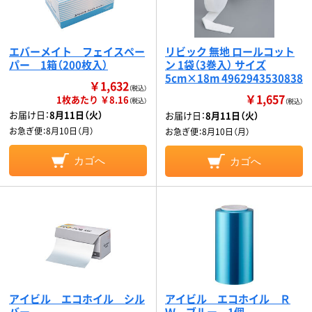
エバーメイト フェイスペー
リビック 無地 ロールコット
パー 1箱（200枚入）
ン 1袋（3巻入） サイズ
5cm×18m 4962943530838
￥1,632
（税込）
￥1,657
1枚あたり ￥8.16
（税込）
（税込）
お届け日：
8月11日（火）
お届け日：
8月11日（火）
お急ぎ便：
8月10日（月）
お急ぎ便：
8月10日（月）
カゴへ
カゴへ
アイビル エコホイル シル
アイビル エコホイル Ｒ
バー
Ｗ ブルー 1個