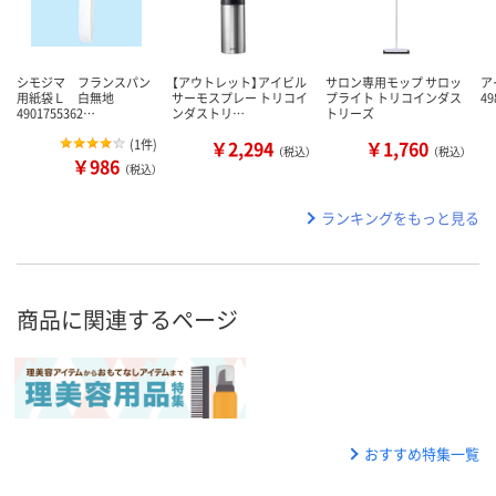
シモジマ フランスパン
【アウトレット】アイビル
サロン専用モップ サロッ
ア
用紙袋Ｌ 白無地
サーモスプレー トリコイ
プライト トリコインダス
49
4901755362…
ンダストリ…
トリーズ
(
1件
)
￥2,294
￥1,760
（税込）
（税込）
￥986
（税込）
ランキングをもっと見る
商品に関連するページ
おすすめ特集一覧