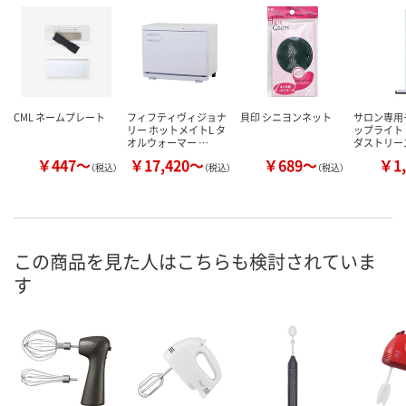
CML ネームプレート
フィフティヴィジョナ
貝印 シニヨンネット
サロン専用
リー ホットメイトL タ
ップライト
オルウォーマー …
ダストリー
￥447～
￥17,420～
￥689～
￥1,
（税込）
（税込）
（税込）
この商品を見た人はこちらも検討されていま
す