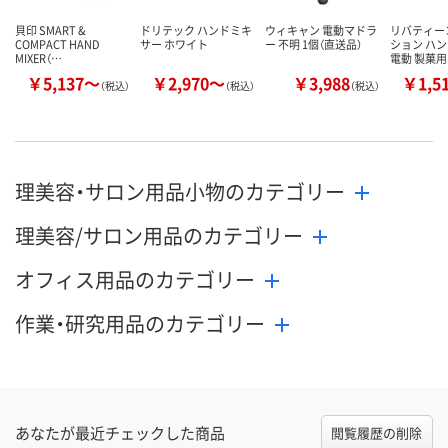
貝印 SMART &
ドリテック ハンドミキ
ウィキャン 電動マドラ
リバティー
COMPACT HAND
サー ホワイト
ー 不明 1個（直送品）
ション ハ
MIXER（…
電動 製菓用
￥5,137～
￥2,970～
￥3,988
￥1,5
（税込）
（税込）
（税込）
理美容・サロン用品小物のカテゴリー
理美容/サロン用品のカテゴリー
オフィス用品のカテゴリー
作業・研究用品のカテゴリー
あなたが最近チェックした商品
閲覧履歴の削除