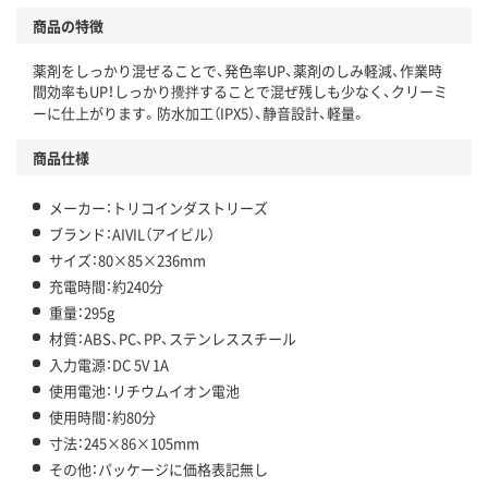
商品の特徴
薬剤をしっかり混ぜることで、発色率UP、薬剤のしみ軽減、作業時
間効率もUP！しっかり攪拌することで混ぜ残しも少なく、クリーミ
ーに仕上がります。防水加工（IPX5）、静音設計、軽量。
商品仕様
メーカー：トリコインダストリーズ
ブランド：AIVIL（アイビル）
サイズ：80×85×236mm
充電時間：約240分
重量：295g
材質：ABS、PC、PP、ステンレススチール
入力電源：DC 5V 1A
使用電池：リチウムイオン電池
使用時間：約80分
寸法：245×86×105mm
その他：パッケージに価格表記無し