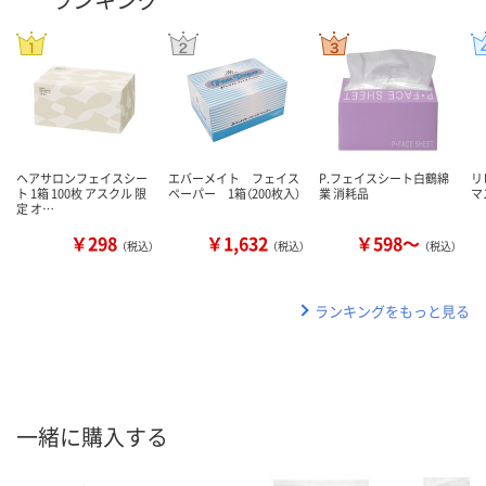
ヘアサロンフェイスシー
エバーメイト フェイス
P.フェイスシート白鶴綿
リ
ト 1箱 100枚 アスクル 限
ペーパー 1箱（200枚入）
業 消耗品
マス
定 オ…
￥298
￥1,632
￥598～
（税込）
（税込）
（税込）
ランキングをもっと見る
一緒に購入する