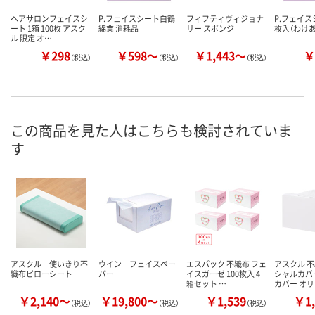
ヘアサロンフェイスシ
P.フェイスシート白鶴
フィフティヴィジョナ
P.フェイスシ
ート 1箱 100枚 アスク
綿業 消耗品
リー スポンジ
枚入（わけあ
ル 限定 オ…
￥298
￥598～
￥1,443～
￥
（税込）
（税込）
（税込）
この商品を見た人はこちらも検討されていま
す
アスクル 使いきり不
ウイン フェイスペー
エスパック 不織布 フェ
アスクル 
織布ピローシート
パー
イスガーゼ 100枚入 4
シャルカバ
箱セット …
カバー オ
￥2,140～
￥19,800～
￥1,539
￥1,
（税込）
（税込）
（税込）