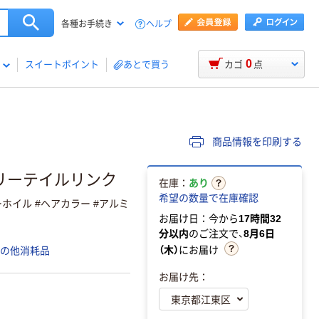
ヘルプ
各種お手続き
0
スイートポイント
あとで買う
カゴ
点
商品情報を印刷する
忠リーテイルリンク
在庫：
あり
希望の数量で在庫確認
ホイル #ヘアカラー #アルミ
お届け日：今から
17時間32
分以内
のご注文で、
8月6日
（木）
にお届け
その他消耗品
お届け先：