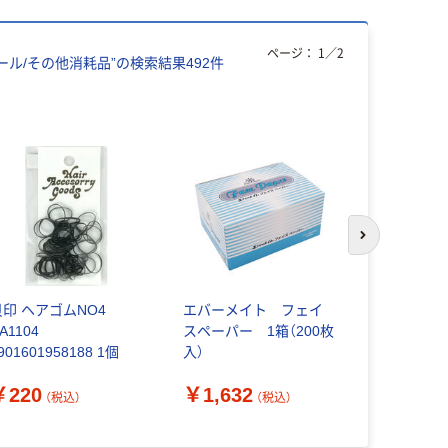
ページ：
1
／
2
ール/その他消耗品
”の検索結果
492
件
次のスライド
貝印 ヘアゴムNO4
エバーメイト フェイ
使い捨てヘ
A1104
スペーパー 1箱（200枚
ラック 1パ
901601958188 1個
入）
今村紙工
￥220
￥1,632
￥1,280
（税込）
（税込）