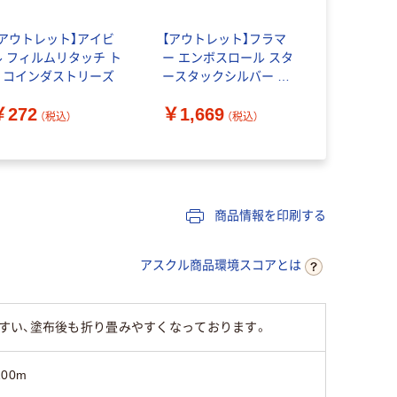
【アウトレット】アイビ
【アウトレット】フラマ
ル フィルムリタッチ ト
ー エンボスロール スタ
リコインダストリーズ
ースタックシルバー R-
EMB-MSIL トリコイン
￥272
￥1,669
ダストリーズ
（税込）
（税込）
商品情報を印刷する
アスクル商品環境スコアとは
すい、塗布後も折り畳みやすくなっております。
100m