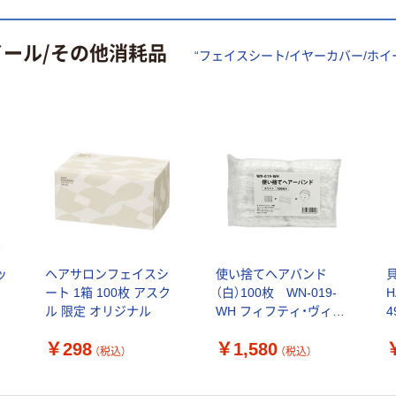
イール/その他消耗品
“
フェイスシート/イヤーカバー/ホイ
ッ
ヘアサロンフェイスシ
使い捨てヘアバンド
ート 1箱 100枚 アスク
（白）100枚 WN-019-
H
ル 限定 オリジナル
WH フィフティ・ヴィジ
4
ョナリー
￥298
￥1,580
（税込）
（税込）