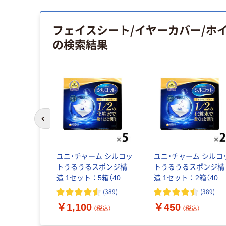
フェイスシート/イヤーカバー/ホ
の検索結果
前のスライドへ
アバンド
ユニ・チャーム シルコッ
ユニ・チャーム シルコ
WN-019-
トうるうるスポンジ構
トうるうるスポンジ構
ティ・ヴィジ
造 1セット：5箱（40枚
造 1セット：2箱（40枚
入×5箱） コットンパフ
入×2箱） コットンパフ
(
389
)
(
389
)
（税込）
￥1,100
￥450
（税込）
（税込）