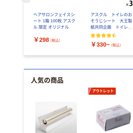
使い捨て塗
ヘアサロンフェイスシ
アスクル トイレのお
ルダー
ート 1箱 100枚 アスク
そうじシート 大王製
ル 限定 オリジナル
紙共同企画 トイレク
リーナー トイレシー
税込）
￥298
ト オリジナル
（税込）
￥330~
（税込）
人気の商品
アウトレット