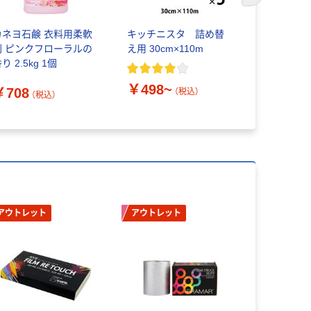
カネヨ石鹸 衣料用柔軟
キッチニスタ 詰め替
サラヤ ハ
剤 ピンクフローラルの
え用 30cm×110m
用ハンドア
り 2.5kg 1個
2.7L 手指消毒 アルコー
￥498~
￥708
（税込）
（税込）
￥3,200
アウトレット
アウトレット