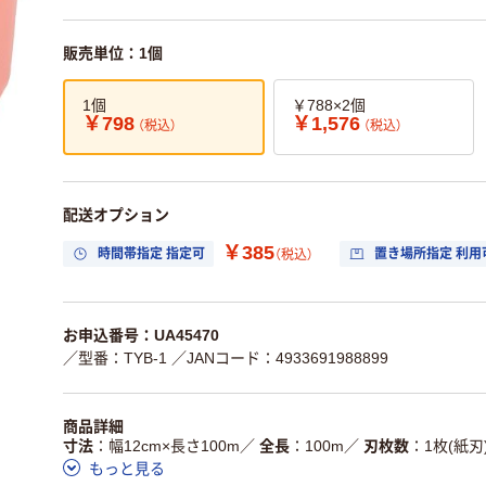
販売単位：1個
1個
￥788×2個
￥798
￥1,576
（税込）
（税込）
配送オプション
￥385
時間帯指定 指定可
置き場所指定 利用
（税込）
お申込番号：UA45470
／型番：TYB-1
／JANコード：4933691988899
商品詳細
寸法
幅12cm×長さ100m
／
全長
100m
／
刃枚数
1枚(紙刃
もっと見る