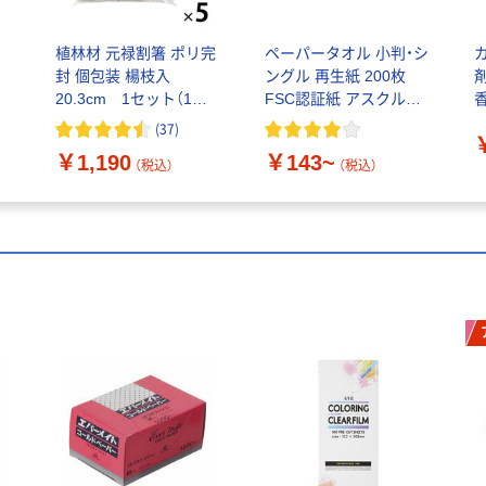
植林材 元禄割箸 ポリ完
ペーパータオル 小判・シ
封 個包装 楊枝入
ングル 再生紙 200枚
20.3cm 1セット（1袋
FSC認証紙 アスクルオ
香
（100膳入）×5） オリジナ
リジナル
(
37
)
ル
￥1,190
￥143~
（税込）
（税込）