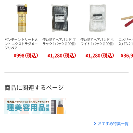
パンテーン トリートメ
使い捨てヘアバンド ブ
使い捨てヘアバンド ホ
エメリー
ント エクストラダメー
ラック 1パック（100個）
ワイト 1パック（100個）
入） EB-2
ジリペア…
…
…
¥998（税込）
¥1,280（税込）
¥1,280（税込）
¥36,
商品に関連するページ
おすすめ特集一覧