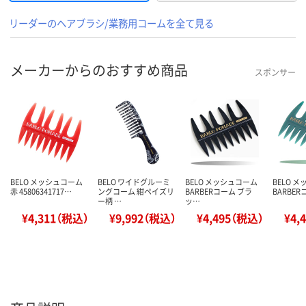
リーダーのヘアブラシ/業務用コームを全て見る
メーカーからのおすすめ商品
スポンサー
BELO メッシュコーム
BELO ワイドグルーミ
BELO メッシュコーム
BELO 
赤 45806341717…
ングコーム 紺ペイズリ
BARBERコーム ブラ
BARBER
ー柄 …
ッ…
¥4,311（税込）
¥9,992（税込）
¥4,495（税込）
¥4,