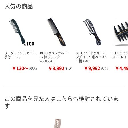
人気の商品
リーダー No.31 カラー
BELO オリジナル コー
BELO ワイドグルーミ
BELO メ
手付コーム
ム 櫛 ブラック
ングコーム 紺ペイズリ
BARBERコ
45806341…
ー柄 4580…
￥130～
￥3,992
￥9,992
￥4,4
（税込）
（税込）
（税込）
この商品を見た人はこちらも検討されていま
す