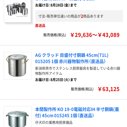
お届け日：8月28日（金）まで
2
寸法・販売単位違いの商品が
商品あります
直送品
￥29,636～￥43,089
販売価格(税込)
AG クラッド 目盛付寸胴鍋 45cm(71L)
015205 1個 赤川器物製作所（直送品）
新潟県燕市でステンレス厨房器具を製造している赤川器
物製作所アイテム
お届け日：8月25日（火）まで
￥63,125
販売価格(税込)
本間製作所 KO 19-0電磁対応IH 半寸胴鍋(蓋
付) 45cm 015245 1個（直送品）
仔犬印の業務用厨房備品