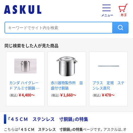
カゴ
メニュー
同じ検索をした人が見た商品
カンダ ハイグレー
赤川器物製作所 目
プラス 定規 ステ
ド アルミ寸胴鍋 目
盛付寸胴鍋
ンレス直尺
盛付 本体のみ
￥4,400～
￥1,660～
￥478～
（税込）
（税込）
（税込）
「４５ＣＭ ステンレス 寸胴鍋」の特集
こちらは
「４５ＣＭ ステンレス 寸胴鍋」の特集
ページです。アスクルは、オ