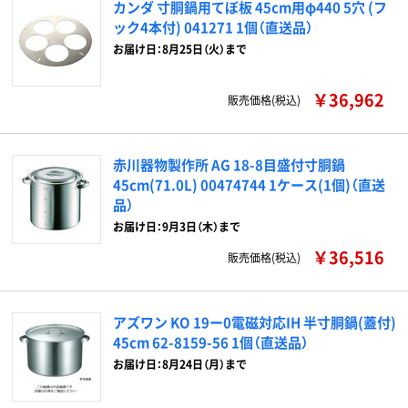
カンダ 寸胴鍋用てぼ板 45cm用φ440 5穴 (フ
ック4本付) 041271 1個（直送品）
お届け日：8月25日（火）まで
￥36,962
販売価格(税込)
赤川器物製作所 AG 18-8目盛付寸胴鍋
45cm(71.0L) 00474744 1ケース(1個)（直送
品）
お届け日：9月3日（木）まで
￥36,516
販売価格(税込)
アズワン KO 19ー0電磁対応IH 半寸胴鍋(蓋付)
45cm 62-8159-56 1個（直送品）
お届け日：8月24日（月）まで