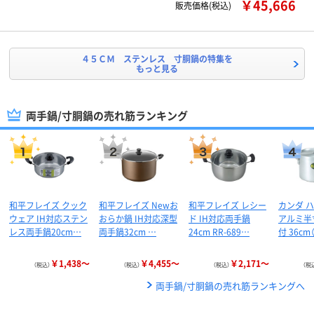
￥45,666
販売価格(税込)
４５ＣＭ ステンレス 寸胴鍋の特集を
もっと見る
両手鍋/寸胴鍋の売れ筋ランキング
和平フレイズ クック
和平フレイズ Newお
和平フレイズ レシー
カンダ 
ウェア IH対応ステン
おらか鍋 IH対応深型
ド IH対応両手鍋
アルミ半
レス両手鍋20cm…
両手鍋32cm …
24cm RR-689…
付 36cm
￥1,438～
￥4,455～
￥2,171～
（税込）
（税込）
（税込）
（税
両手鍋/寸胴鍋の売れ筋ランキングへ