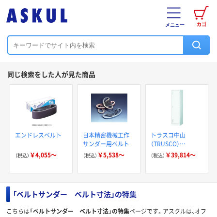
カゴ
メニュー
同じ検索をした人が見た商品
エンドレスベルト
日本精密機械工作
トラスコ中山
サンダー用ベルト
（TRUSCO）
TRUSCO 手ぶらキ
￥4,055～
￥5,538～
￥39,814～
（税込）
（税込）
（税込）
ーロッカー
「ベルトサンダー ベルト寸法」の特集
こちらは
「ベルトサンダー ベルト寸法」の特集
ページです。アスクルは、オフ