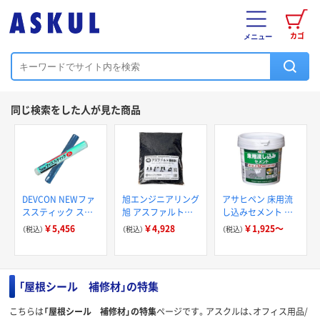
カゴ
メニュー
同じ検索をした人が見た商品
DEVCON NEWファ
旭エンジニアリング
アサヒペン 床用流
ススティック ステ
旭 アスファルト補
し込みセメント グ
ィック補修剤(緊急
修剤 AR 0825 1袋
レー
￥5,456
￥4,928
￥1,925～
（税込）
（税込）
（税込）
用)114g DV16626 1
252-2327（直送品）
本（直送品）
「屋根シール 補修材」の特集
こちらは
「屋根シール 補修材」の特集
ページです。アスクルは、オフィス用品/