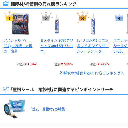
補修材/補修剤の売れ筋ランキング
アスファルトV
セメダイン 8090ホワ
【シリコン系】 コニシ
ユニテッ
10kg 補修 穴埋
イト 330ml SR-251 1
ボンド ボンドシリコ
シール
め 簡易
本
ンシーラント ク…
EP200
￥1,342
￥598～
￥585～
（税込）
（税込）
（税込）
補修材/補修剤の売れ筋ランキングへ
「屋根シール 補修材」に関連するピンポイントサーチ
「ゴム 屋根材」の特集