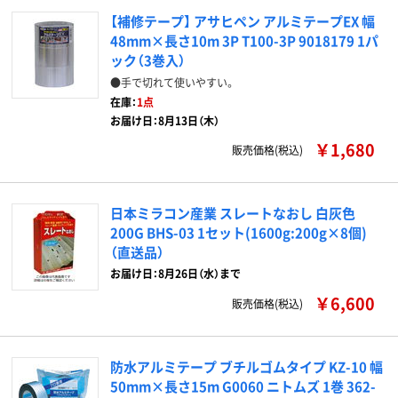
【補修テープ】 アサヒペン アルミテープEX 幅
48mm×長さ10m 3P T100-3P 9018179 1パ
ック（3巻入）
●手で切れて使いやすい。
在庫：
1点
お届け日：8月13日（木）
￥1,680
販売価格(税込)
日本ミラコン産業 スレートなおし 白灰色
200G BHS-03 1セット(1600g:200g×8個)
（直送品）
お届け日：8月26日（水）まで
￥6,600
販売価格(税込)
防水アルミテープ ブチルゴムタイプ KZ-10 幅
50mm×長さ15m G0060 ニトムズ 1巻 362-