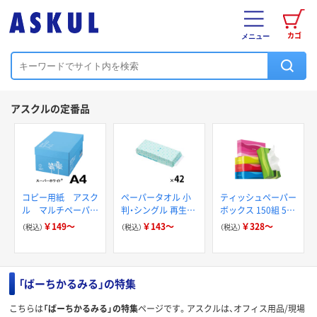
カゴ
メニュー
アスクルの定番品
コピー用紙 アスク
ペーパータオル 小
ティッシュペーパー
ル マルチペーパー
判・シングル 再生紙
ボックス 150組 5箱
スーパーホワイト+
200枚 FSC認証紙
入 アスクル スマー
￥149～
￥143～
￥328～
（税込）
（税込）
（税込）
アスクルオリジナル
トコンパクト ビビ
ッド PEFC認証
「ばーちかるみる」の特集
こちらは
「ばーちかるみる」の特集
ページです。アスクルは、オフィス用品/現場