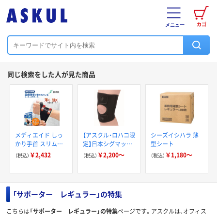
カゴ
メニュー
同じ検索をした人が見た商品
メディエイド しっ
【アスクル・ロハコ限
シーズイシハラ 薄
かり手首 スリムハ
定】日本シグマック
型シート
ードプラス フリー
ス ファシリエイド
￥2,432
￥2,200～
￥1,180～
（税込）
（税込）
（税込）
356501 日本シグマ
サポーター 膝ショ
ックス 手首サポー
ート
ター
「サポーター レギュラー」の特集
こちらは
「サポーター レギュラー」の特集
ページです。アスクルは、オフィス