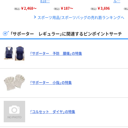
818…
ル…
￥2,468～
￥187～
￥3,696
（税込）
（税込）
（税込）
（税
スポーツ用品/スポーツバッグの売れ筋ランキングへ
「サポーター レギュラー」に関連するピンポイントサーチ
「サポーター 予防 腰痛」の特集
「サポーター 小指」の特集
「コルセット ダイヤ」の特集