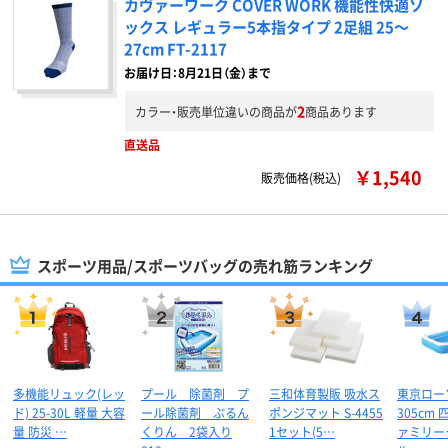
カヴァーワーク COVER WORK 機能性快適ソ
ックス レギュラー5本指タイプ 2足組 25～
27cm FT-2117
お届け日：8月21日（金）まで
2
カラー・販売単位違いの商品が
商品あります
直送品
￥1,540
販売価格(税込)
スポーツ用品/スポーツバッグの売れ筋ランキング
多機能リュック(レッ
プール 除菌剤 プ
三和体育製販 吸水ス
東京ロー
ド) 25-30L 軽量 大容
ール除菌剤 ぷるん
ポンジマット S-4455
305cm
量 防災 …
くりん 2袋入り
1セット(5…
ァミリー