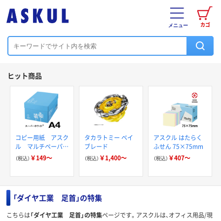
カゴ
メニュー
ヒット商品
コピー用紙 アスク
タカラトミー ベイ
アスクル はたらく
ル マルチペーパー
ブレード
ふせん 75×75mm
スーパーホワイト+
￥149～
￥1,400～
￥407～
（税込）
（税込）
（税込）
「ダイヤ工業 足首」の特集
こちらは
「ダイヤ工業 足首」の特集
ページです。アスクルは、オフィス用品/現